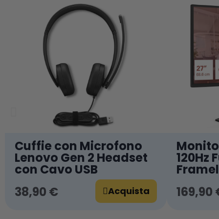
Cuffie con Microfono
Monitor
Lenovo Gen 2 Headset
120Hz F
con Cavo USB
Framel
38,90 €
169,90 
Acquista