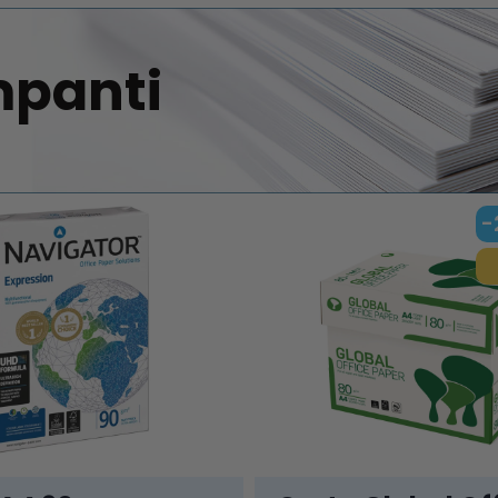
mpanti
-