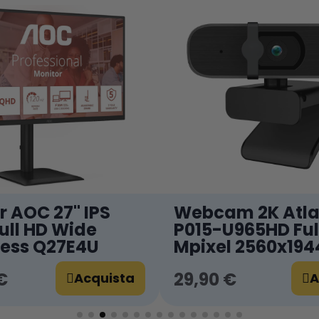
 AOC 27'' IPS
Webcam 2K Atla
ull HD Wide
P015-U965HD Ful
ess Q27E4U
Mpixel 2560x194
fps
€
29,90 €
Acquista
A