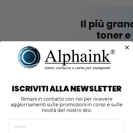
Il più gran
toner e
compatibil
Oltre 2 milioni di clienti soddisfatti
hanno g
e vende senz
Con oltre 300.000 recensioni positive, i to
scelta migliore sul mercato. Tutti i prodotti
ISCRIVITI ALLA NEWSLETTER
qualità al prezzo più economico de
Rimani in contatto con noi per ricevere
aggiornamenti sulle promozioni in corso e sulle
novità del nostro sito.