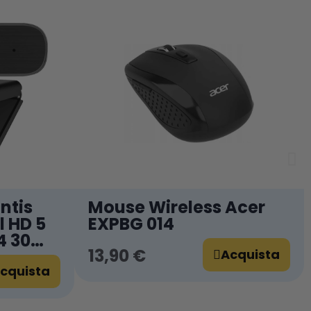
ntis
Mouse Wireless Acer
l HD 5
EXPBG 014
4 30
13,90 €
Acquista
cquista