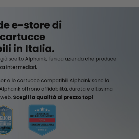
de e-store di
 cartucce
i in Italia.
ià scelto Alphaink, l'unica azienda che produce
a intermediari.
ner e le cartucce compatibili Alphaink sono la
 Alphaink offrono affidabilità, durata e altissima
l web.
Scegli la qualità al prezzo top!