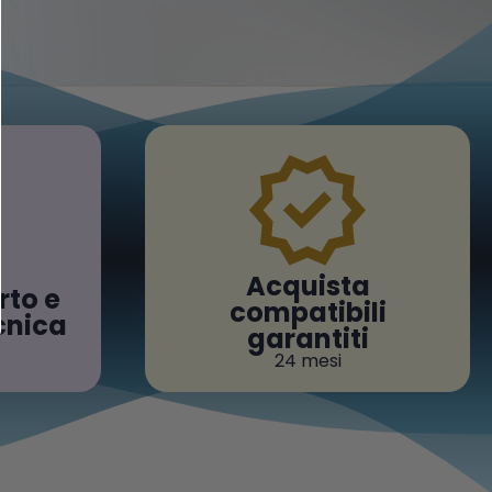
Acquista
rto e
compatibili
cnica
garantiti
24 mesi