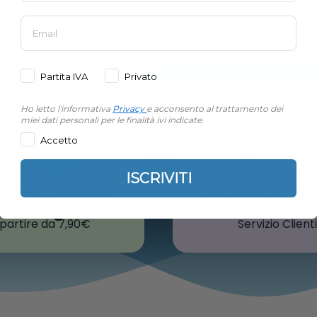
Partita IVA
Privato
Ho letto l'informativa
Privacy
e acconsento al trattamento dei
miei dati personali per le finalità ivi indicate.
Accetto
ISCRIVITI
rofitta della
Ottieni suppo
zione gratuita
assistenza te
 partire da 7,90€
Servizio Clienti