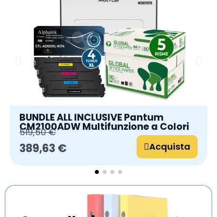
BUNDLE ALL INCLUSIVE Pantum
CM2100ADW Multifunzione a Colori
519,50 €
Acquista
389,63 €