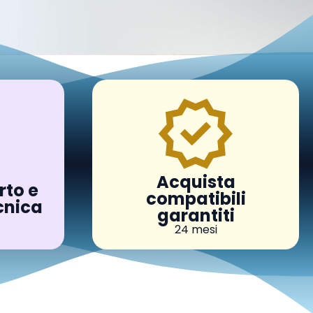
Acquista
rto e
compatibili
cnica
garantiti
24 mesi