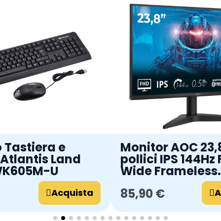
Tastiera e
Monitor AOC 23,
Atlantis Land
pollici IPS 144Hz 
WK605M-U
Wide Frameless
24B36X
85,90 €
Acquista
A