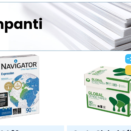
mpanti
-