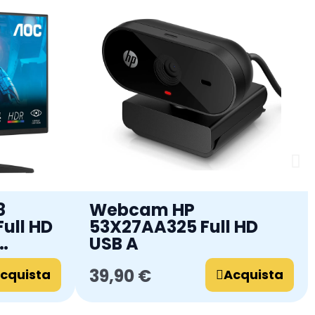
8
Webcam HP
Full HD
53X27AA325 Full HD
USB A
39,90 €
cquista
Acquista