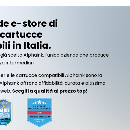
de e-store di
 cartucce
i in Italia.
ià scelto Alphaink, l'unica azienda che produce
a intermediari.
ner e le cartucce compatibili Alphaink sono la
 Alphaink offrono affidabilità, durata e altissima
l web.
Scegli la qualità al prezzo top!