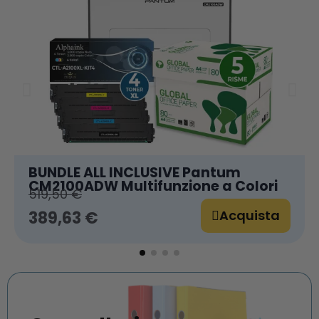
BUNDLE ALL INCLUSIVE Pantum
CM2100ADW Multifunzione a Colori
519,50 €
Acquista
389,63 €