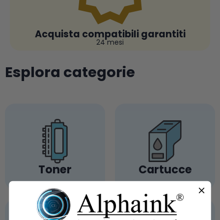
Acquista compatibili garantiti
24 mesi
Esplora categorie
Toner
Cartucce