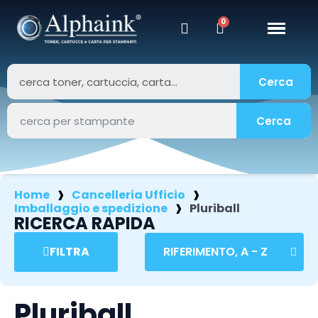
Cerca
Cerca
Home
Cancelleria Ufficio
Imballaggio e spedizione
Pluriball
RICERCA RAPIDA
FILTRA
Pluriball