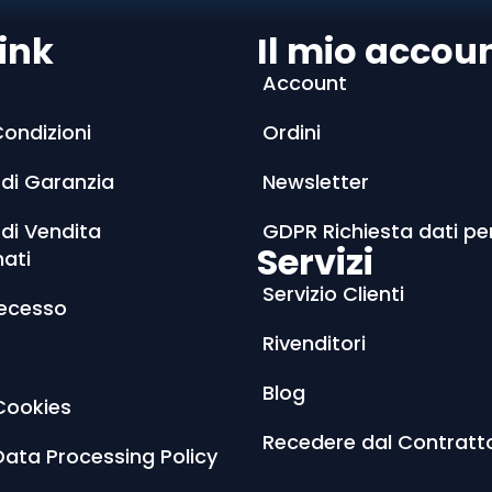
ink
Il mio accou
Account
Condizioni
Ordini
 di Garanzia
Newsletter
 di Vendita
GDPR Richiesta dati pe
Servizi
nati
Servizio Clienti
Recesso
Rivenditori
Blog
Cookies
Recedere dal Contratt
Data Processing Policy