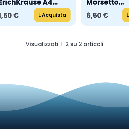
ErichKrause A4
Morsetto
Nero in Cartoncino
ErichKrause
1,50 €
6,50 €
Rivestito
Acquista
Nero in Car
Rivestito
Visualizzati 1-2 su 2 articoli