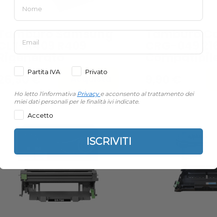
Tamburo Samsung
Tamburo C
CLT-R409 R409
CRG-049 21
Rigenerato
Compatibil
Partita IVA
Privato
26,90 €
9,90 €
Acquista
Ho letto l'informativa
Privacy
e acconsento al trattamento dei
miei dati personali per le finalità ivi indicate.
Accetto
ISCRIVITI