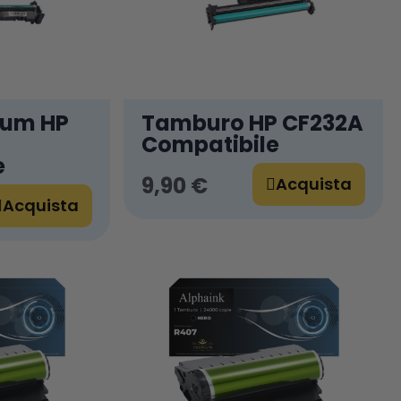
rum HP
Tamburo HP CF232A
Compatibile
e
9,90 €
Acquista
Acquista