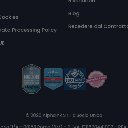
Rivenditori
Blog
Cookies
Recedere dal Contratt
Data Processing Policy
UE
© 2026 Alphaink S.r.l. a Socio Unico
porio 11/A - 00153 Roma (RM) - P. IVA: IT11670441002 - RE