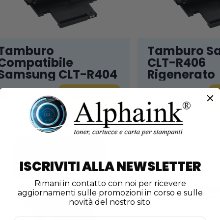
Tamburo
Tamburo S
Compatibile
CLT-R406
Samsung CLT-R404
Rigenerato
31,55 €
31,90 €
Acquista
ISCRIVITI ALLA NEWSLETTER
Rimani in contatto con noi per ricevere
aggiornamenti sulle promozioni in corso e sulle
novità del nostro sito.