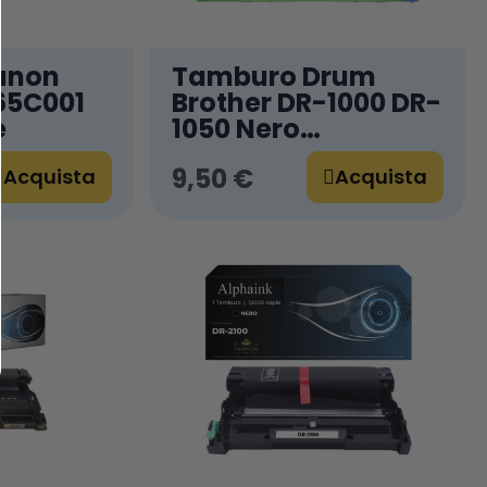
anon
Tamburo Drum
65C001
Brother DR-1000 DR-
e
1050 Nero
Compatibile
9,50 €
Acquista
Acquista