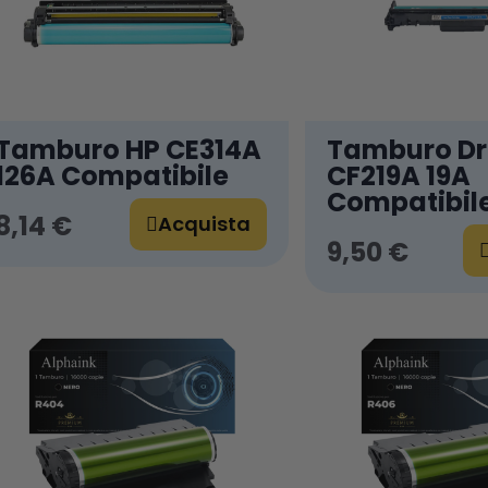
Tamburo HP CE314A
Tamburo D
126A Compatibile
CF219A 19A
Compatibil
8,14 €
Acquista
9,50 €