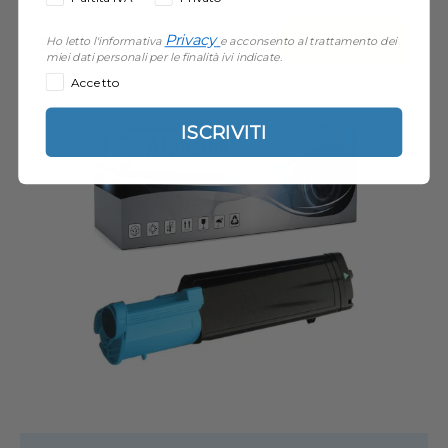
Acquista
9,94 €
Privacy
Ho letto l'informativa
e acconsento al trattamento dei
miei dati personali per le finalità ivi indicate.
Accetto
ISCRIVITI