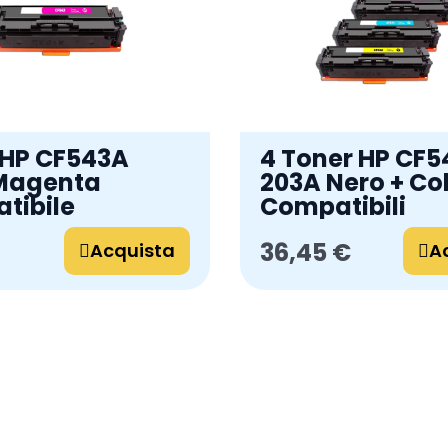
 HP CF543A
4 Toner HP CF
Magenta
203A Nero + Co
tibile
Compatibili
36,45 €
Acquista
A