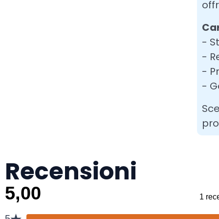
off
Car
- S
- R
- P
- G
Sce
pro
Recensioni