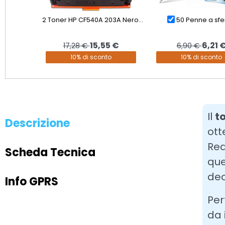
2 Toner HP CF540A 203A Nero...
50 Penne a sfer
15,55 €
6,21 
17,28 €
6,90 €
10% di sconto
10% di sconto
Il
t
Descrizione
ott
Rea
Scheda Tecnica
que
dec
Info GPRS
Per
da 