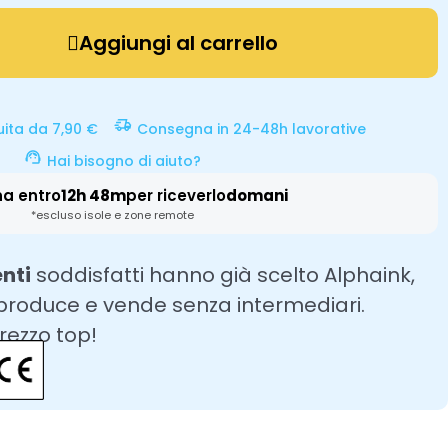
Aggiungi al carrello
uita da 7,90 €
Consegna in 24-48h lavorative
Hai bisogno di aiuto?
na entro
12h 48m
per riceverlo
domani
*escluso isole e zone remote
enti
soddisfatti hanno già scelto Alphaink,
 produce e vende senza intermediari.
prezzo top!