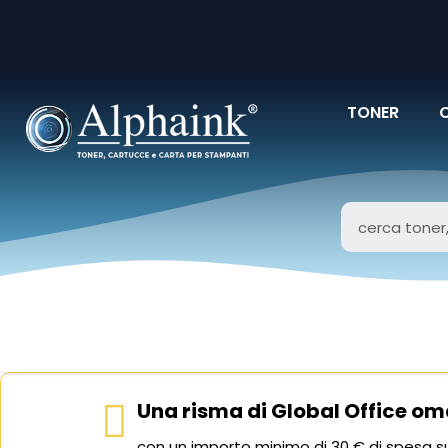
TONER
Una risma di Global Office om
con un importo minimo di 30 € di spesa su