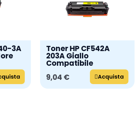
540-3A
Toner HP CF542A
lore
203A Giallo
Compatibile
9,04 €
cquista
Acquista