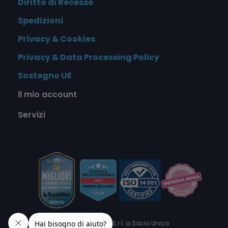
Diritto di Recesso
Spedizioni
Privacy & Cookies
Privacy & Data Processing Policy
Sostegno UE
Il mio account
Servizi
© 2026 Alphaink S.r.l. a Socio Unico