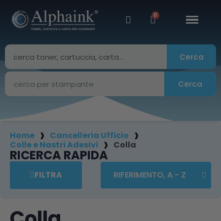
Cerca
Cerca
Home
Cancelleria Ufficio
Colle e Nastri Adesivi
Colla
RICERCA RAPIDA
FILTRA
Colla