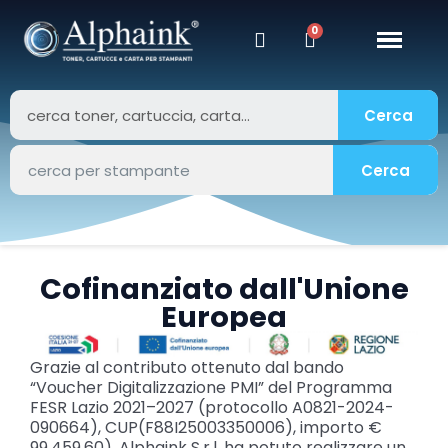
Cerca
Cerca
Cofinanziato dall'Unione
Europea
Grazie al contributo ottenuto dal bando
“Voucher Digitalizzazione PMI” del Programma
FESR Lazio 2021–2027 (protocollo A0821-2024-
090664), CUP(F88I25003350006), importo €
99.459,60), Alphaink S.r.l. ha potuto realizzare un