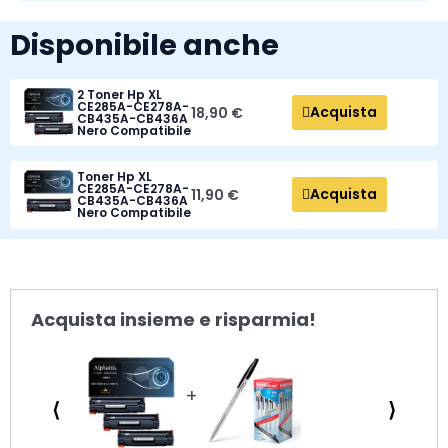
Disponibile anche
2 Toner Hp XL
CE285A-CE278A-
Acquista
18,90 €
CB435A-CB436A
Nero Compatibile
Toner Hp XL
CE285A-CE278A-
Acquista
11,90 €
CB435A-CB436A
Nero Compatibile
Acquista insieme e risparmia!
⟨
⟩