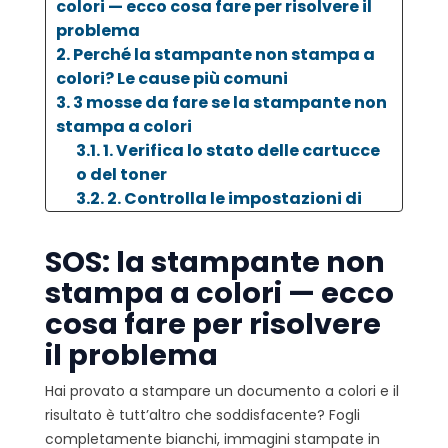
colori — ecco cosa fare per risolvere il
problema
2. Perché la stampante non stampa a
colori? Le cause più comuni
3. 3 mosse da fare se la stampante non
stampa a colori
3.1. 1. Verifica lo stato delle cartucce
o del toner
3.2. 2. Controlla le impostazioni di
stampa e la gestione dei colori
3.3. 3. Pulisci accuratamente le
SOS: la stampante non
testine di stampa
stampa a colori — ecco
3.3.1. Pulizia automatica
cosa fare per risolvere
3.3.2. Pulizia manuale
4. Altri controlli utili quando la
il problema
stampante non stampa a colori
5. Punta alla qualità con i consumabili
Hai provato a stampare un documento a colori e il
per stampanti di Alphaink
risultato è tutt’altro che soddisfacente? Fogli
completamente bianchi, immagini stampate in