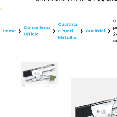
C
Cucitrici
Cancelleria
p
Home
e Punti
Cucitrici
Ufficio
2
Metallici
c