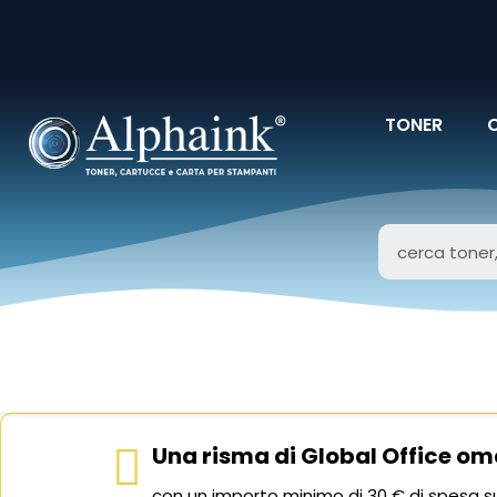
TONER
Una risma di Global Office om
con un importo minimo di 30 € di spesa su