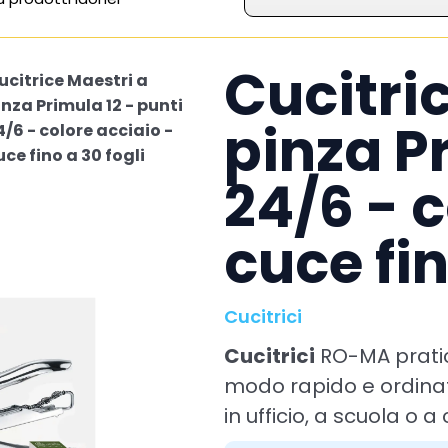
Cucitri
ucitrice Maestri a
inza Primula 12 - punti
pinza Pr
4/6 - colore acciaio -
uce fino a 30 fogli
24/6 - c
cuce fin
Cucitrici
Cucitrici
RO-MA pratich
modo rapido e ordinat
in ufficio, a scuola o a