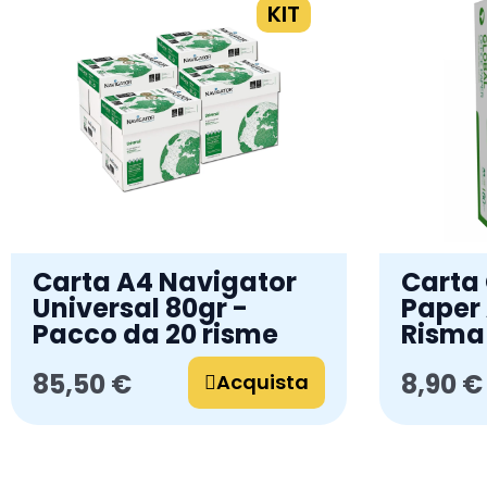
KIT
Carta A4 Navigator
Carta 
Universal 80gr -
Paper 
Pacco da 20 risme
Risma
85,50 €
8,90 €
Acquista