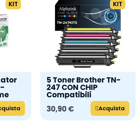
KIT
KIT
gator
5 Toner Brother TN-
 -
247 CON CHIP
sme
Compatibili
30,90 €
cquista
Acquista