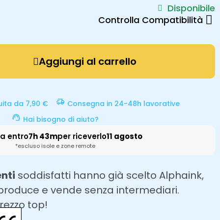
Disponibile
Controlla Compatibilità
Aggiungi al carrello
uita da 7,90 €
Consegna in 24-48h lavorative
Hai bisogno di aiuto?
a entro
7h 43m
per riceverlo
11 agosto
*escluso isole e zone remote
enti
soddisfatti hanno già scelto Alphaink,
 produce e vende senza intermediari.
prezzo top!