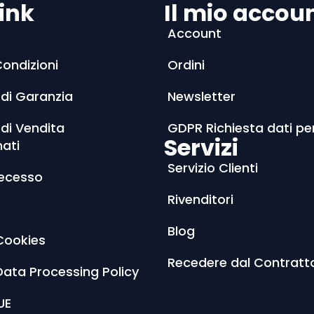
ink
Il mio accou
Account
Condizioni
Ordini
 di Garanzia
Newsletter
 di Vendita
GDPR Richiesta dati pe
Servizi
nati
Servizio Clienti
Recesso
Rivenditori
Blog
Cookies
Recedere dal Contratt
Data Processing Policy
UE