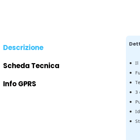
Det
Descrizione
Il
Scheda Tecnica
Fu
Info GPRS
Te
3 
P
Id
St