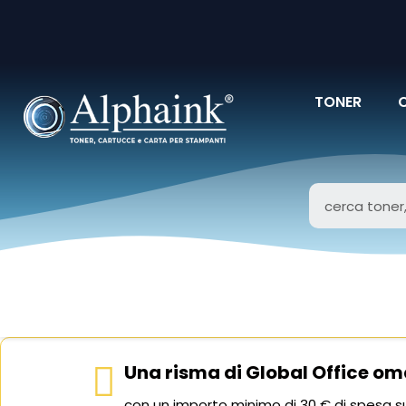
TONER
Una risma di Global Office om
con un importo minimo di 30 € di spesa su