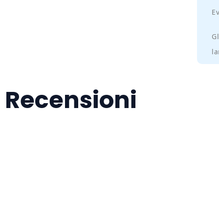
Ev
Gl
la
Recensioni