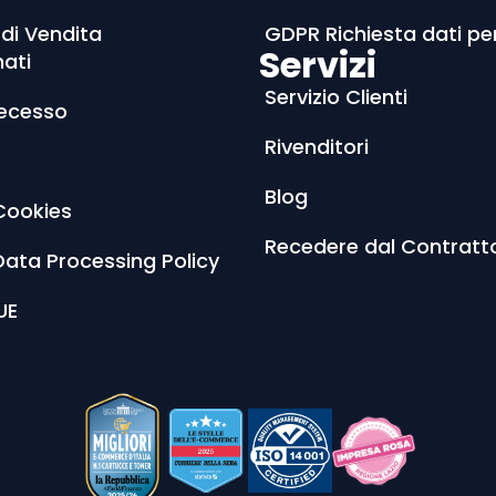
 di Vendita
GDPR Richiesta dati pe
Servizi
nati
Servizio Clienti
Recesso
Rivenditori
Blog
Cookies
Recedere dal Contratt
Data Processing Policy
UE