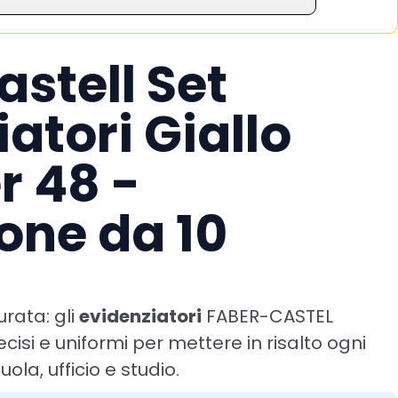
astell Set
atori Giallo
r 48 -
one da 10
urata: gli
evidenziatori
FABER-CASTEL
cisi e uniformi per mettere in risalto ogni
uola, ufficio e studio.