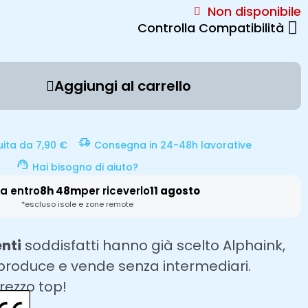
Non disponibile
Controlla Compatibilità
Aggiungi al carrello
uita da 7,90 €
Consegna in 24-48h lavorative
Hai bisogno di aiuto?
a entro
8h 48m
per riceverlo
11 agosto
*escluso isole e zone remote
enti
soddisfatti hanno già scelto Alphaink,
 produce e vende senza intermediari.
prezzo top!