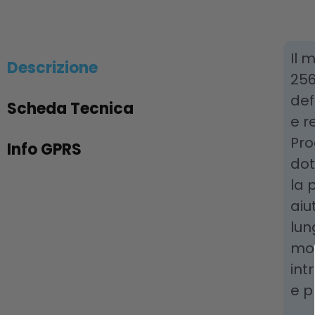
Il 
Descrizione
256
def
Scheda Tecnica
e r
Pro
Info GPRS
dot
la 
aiu
lun
mod
int
e p