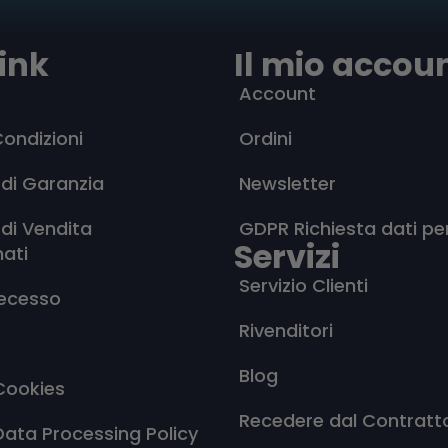
ink
Il mio accou
Account
Condizioni
Ordini
 di Garanzia
Newsletter
 di Vendita
GDPR Richiesta dati pe
Servizi
nati
Servizio Clienti
Recesso
Rivenditori
Blog
Cookies
Recedere dal Contratt
Data Processing Policy