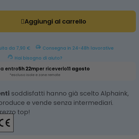
Aggiungi al carrello
uita da 7,90 €
Consegna in 24-48h lavorative
Hai bisogno di aiuto?
a entro
5h 22m
per riceverlo
11 agosto
*escluso isole e zone remote
enti
soddisfatti hanno già scelto Alphaink,
 produce e vende senza intermediari.
prezzo top!