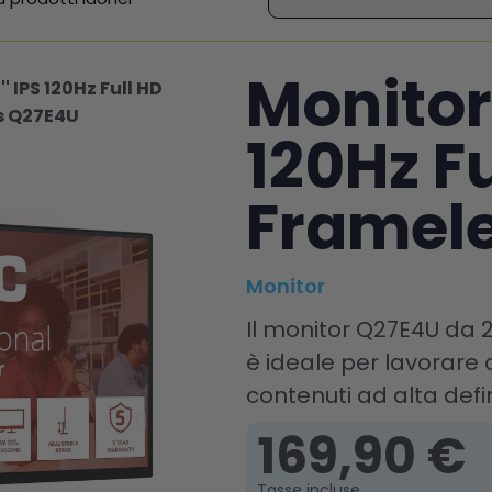
Monitor
' IPS 120Hz Full HD
s Q27E4U
120Hz F
Framel
Monitor
Il monitor Q27E4U da 27
è ideale per lavorare 
contenuti ad alta defi
169,90 €
Tasse incluse