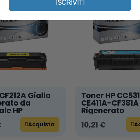
ISCRIVITI
CF212A Giallo
Toner HP CC53
erato da
CE411A-CF381A
ale HP
Rigenerato
€
10,21 €
Acquista
A