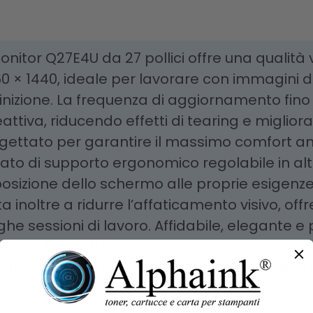
monitor Q27E4U da 27 pollici offre una qualità 
0 × 1440, ideale per lavorare con immagini de
inizione. La frequenza di aggiornamento fino 
eattiva, riducendo effetti di tearing e miglio
gettato per garantire il massimo comfort anch
ato di supporto ergonomico regolabile in al
posizione dello schermo alle proprie esigenz
ta inoltre a ridurre l’affaticamento visivo, o
ghe sessioni di lavoro. Affidabile, elegante 
erni, il Q27E4U rappresenta una soluzione ver
rattenimento. La garanzia di 5 anni completa
restazioni nel tempo.