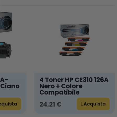
1A-
4 Toner HP CE310 126A
 Ciano
Nero + Colore
Compatibile
24,21 €
cquista
Acquista