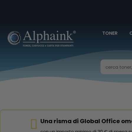
TONER
Una risma di Global Office om
con un importo minimo di 30 € di spesa su