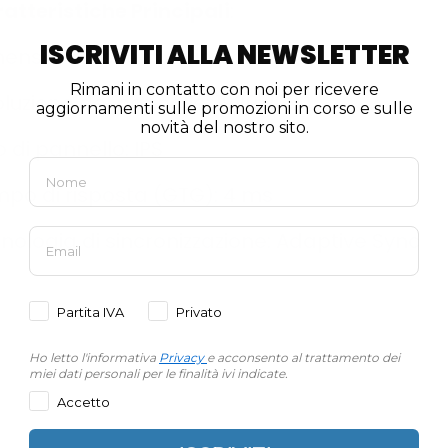
atteristiche Principali
:
ISCRIVITI ALLA NEWSLETTER
ensione schermo (in pollici): 27
Rimani in contatto con noi per ricevere
oluzione del pannello: 1920x1080
aggiornamenti sulle promozioni in corso e sulle
novità del nostro sito.
o di pannello: IPS
po di risposta (GTG): 4 ms
nologia di sincronizzazione: Adaptive Sync
Partita IVA
Privato
Ho letto l'informativa
Privacy
e acconsento al trattamento dei
miei dati personali per le finalità ivi indicate.
Accetto