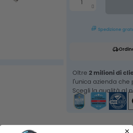
Spedizione grat
Ordin
Oltre
2 milioni di cli
l'unica azienda che
Scegli la qualità al 