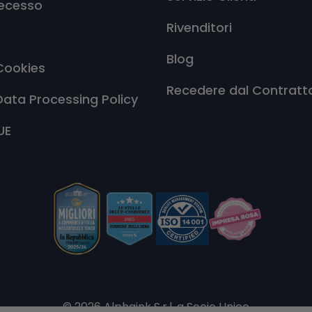
Recesso
Rivenditori
Blog
Cookies
Recedere dal Contratt
Data Processing Policy
UE
© 2026 Alphaink S.r.l. a Socio Unico