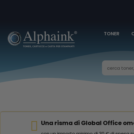
TONER
Una risma di Global Office om
con un importo minimo di 30 € di spesa su