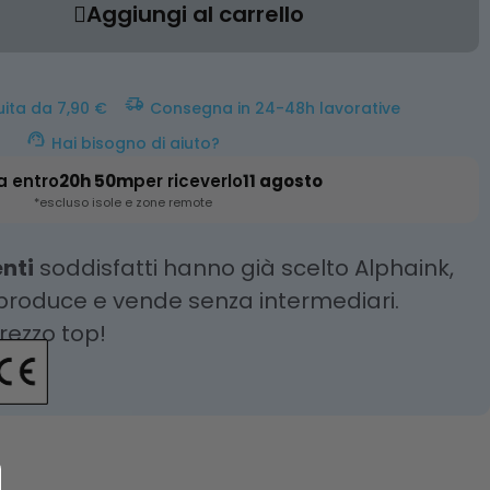
Aggiungi al carrello
uita da 7,90 €
Consegna in 24-48h lavorative
Hai bisogno di aiuto?
a entro
20h 50m
per riceverlo
11 agosto
*escluso isole e zone remote
enti
soddisfatti hanno già scelto Alphaink,
 produce e vende senza intermediari.
prezzo top!