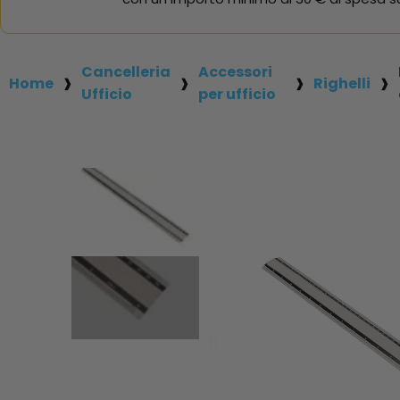
Cancelleria
Accessori
Home
Righelli
Ufficio
per ufficio