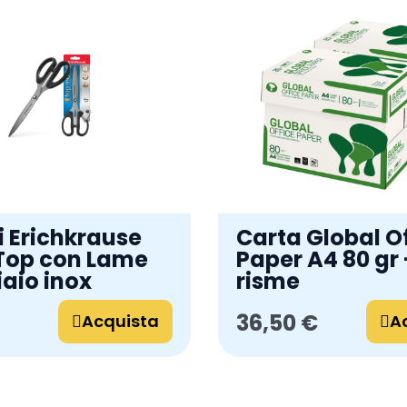
i Erichkrause
Carta Global O
Top con Lame
Paper A4 80 gr 
iaio inox
risme
36,50 €
Acquista
A