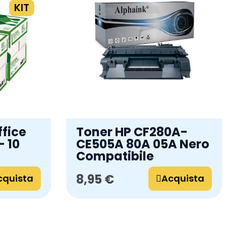
KIT
ffice
Toner HP CF280A-
- 10
CE505A 80A 05A Nero
Compatibile
8,95 €
cquista
Acquista