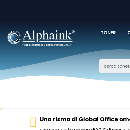
TONER
Una risma di Global Office om
con un importo minimo di 30 € di spesa su