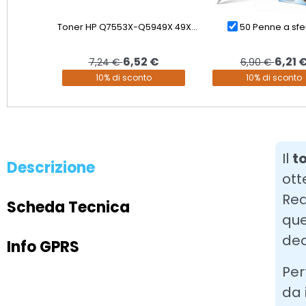
Toner HP Q7553X-Q5949X 49X...
50 Penne a sfer
6,52 €
6,21 
7,24 €
6,90 €
10% di sconto
10% di sconto
Il
t
Descrizione
ott
Rea
Scheda Tecnica
que
dec
Info GPRS
Per
da 