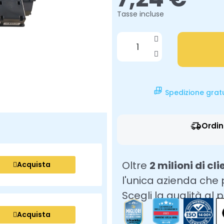
Tasse incluse
Spedizione grat
Ordin
Oltre
2 milioni di cli
Acquista
l'unica azienda che
Scegli la qualità al 
Acquista