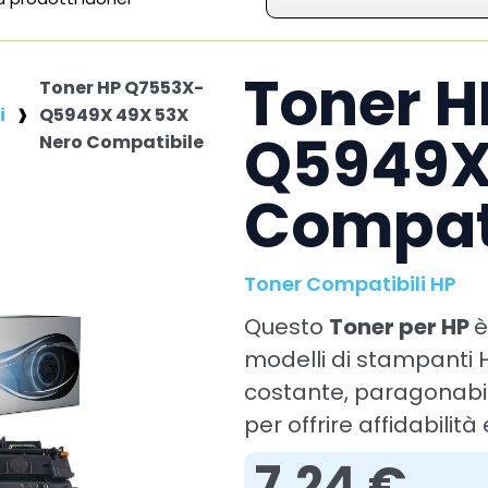
Toner 
Toner HP Q7553X-
i
Q5949X 49X 53X
Q5949X
Nero Compatibile
Compat
Toner Compatibili HP
Questo
Toner per HP
è
modelli di stampanti HP e assicura una resa di stampa ele
costante, paragonabile
per offrire affidabilità
7,24 €