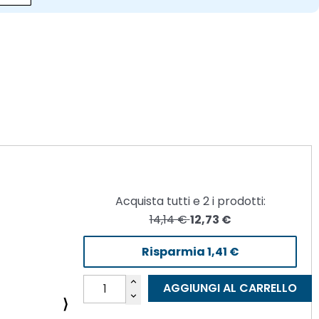
Acquista tutti e
2
i prodotti:
14,14 €
12,73 €
Risparmia
1,41 €
AGGIUNGI AL CARRELLO
⟩