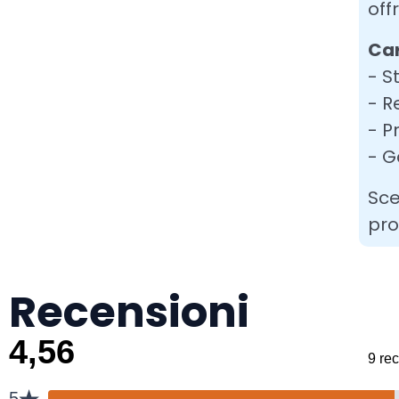
off
Car
- S
- R
- P
- G
Sce
pro
Recensioni