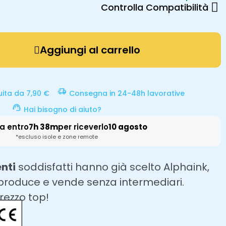
Controlla Compatibilità
Aggiungi al carrello
uita da 7,90 €
Consegna in 24-48h lavorative
Hai bisogno di aiuto?
a entro
7h 38m
per riceverlo
10 agosto
*escluso isole e zone remote
enti
soddisfatti hanno già scelto Alphaink,
 produce e vende senza intermediari.
prezzo top!