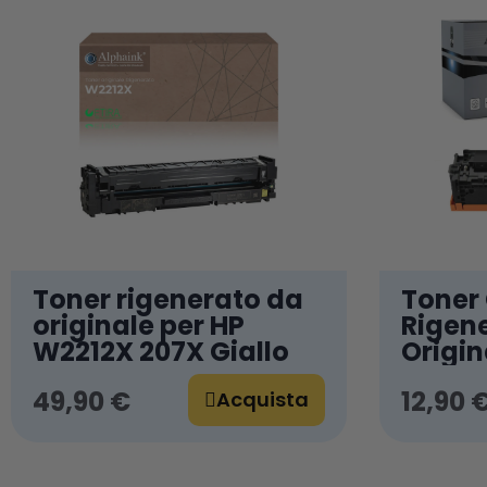
Toner rigenerato da
Toner
originale per HP
Rigen
W2212X 207X Giallo
Origin
49,90 €
12,90 
Acquista