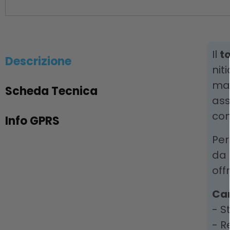
Il
t
Descrizione
nit
mat
Scheda Tecnica
ass
con
Info GPRS
Per
da 
off
Car
- S
- R