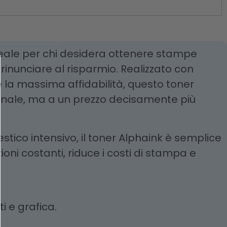
deale per chi desidera ottenere stampe
 rinunciare al risparmio. Realizzato con
e la massima affidabilità, questo toner
iginale, ma a un prezzo decisamente più
estico intensivo, il toner Alphaink è semplice
ioni costanti, riduce i costi di stampa e
 e grafica.
.