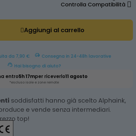
Controlla Compatibilità
Aggiungi al carrello
uita da 7,90 €
Consegna in 24-48h lavorative
Hai bisogno di aiuto?
na entro
5h 17m
per riceverlo
11 agosto
*escluso isole e zone remote
enti
soddisfatti hanno già scelto Alphaink,
 produce e vende senza intermediari.
prezzo top!