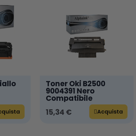
iallo
Toner Oki B2500
9004391 Nero
Compatibile
15,34 €
cquista
Acquista