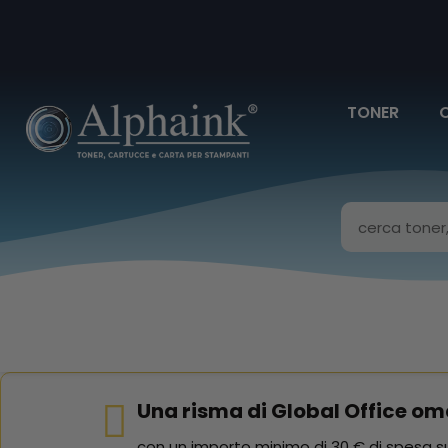
TONER
Una risma di Global Office om
con un importo minimo di 30 € di spesa su