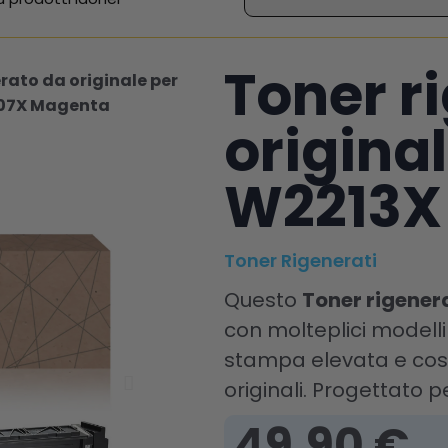
Toner r
rato da originale per
207X Magenta
origina
W2213X
Toner Rigenerati
Questo
Toner rigener
con molteplici modelli di stampant
stampa elevata e cost
originali. Progettato pe
49,90 €