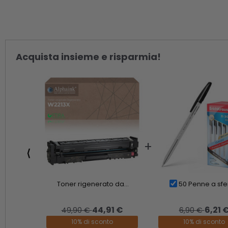
Acquista insieme e risparmia!
⟨
Toner rigenerato da...
50 Penne a sfer
44,91 €
6,21 
49,90 €
6,90 €
10% di sconto
10% di sconto