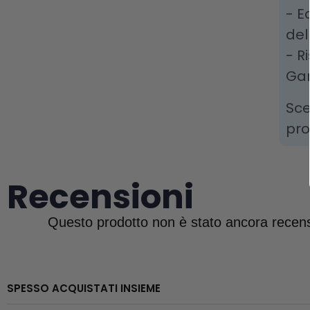
- E
del
- R
Gar
Sce
pro
Recensioni
SPESSO ACQUISTATI INSIEME