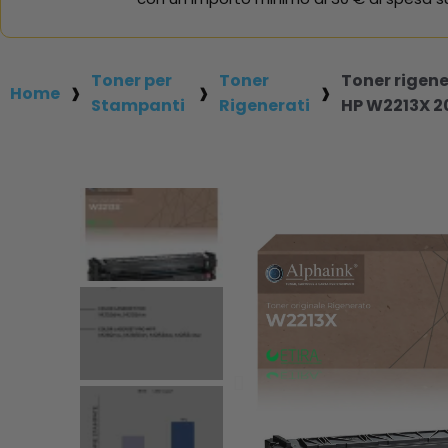
Toner per
Toner
Toner rigene
Home
Stampanti
Rigenerati
HP W2213X 