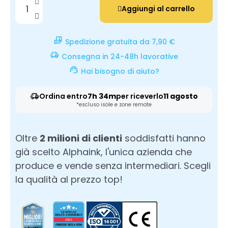
Aggiungi al carrello
Spedizione gratuita da 7,90 €
Consegna in 24-48h lavorative
Hai bisogno di aiuto?
Ordina entro
7h 34m
per riceverlo
11 agosto
*escluso isole e zone remote
Oltre
2 milioni di clienti
soddisfatti hanno
già scelto Alphaink, l'unica azienda che
produce e vende senza intermediari. Scegli
la qualità al prezzo top!