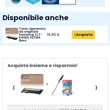
Disponibile anche
Toner rigenerato
da originale
Acquista
19,90 €
Samsung CLT-
K406S SU118A
Nero
Acquista insieme e risparmia!
⟨
⟩