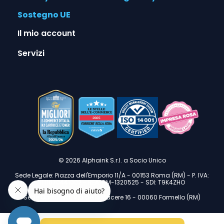
Sostegno UE
Il mio account
Servizi
© 2026 Alphaink S.r.l. a Socio Unico
Sede Legale: Piazza dell'Emporio 11/A - 00153 Roma (RM) - P. IVA:
IT11670441002 - REA: RM-1320525 - SDI: T9K4ZHO
Sede Operativa: Via delle Macere 16 - 00060 Formello (RM)