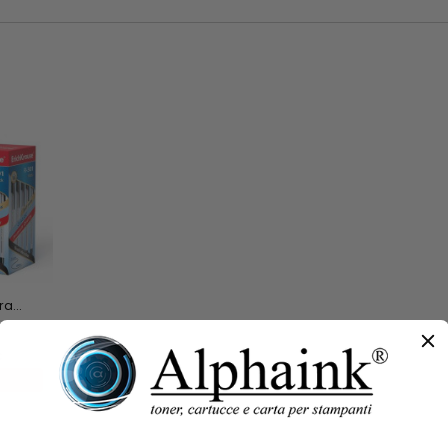
a...
€