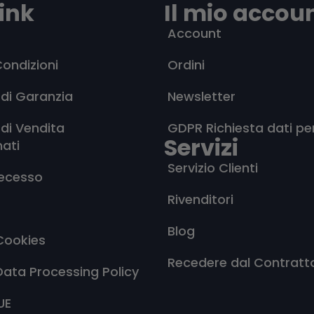
ink
Il mio accou
Account
Condizioni
Ordini
 di Garanzia
Newsletter
 di Vendita
GDPR Richiesta dati pe
Servizi
nati
Servizio Clienti
Recesso
Rivenditori
Blog
Cookies
Recedere dal Contratt
Data Processing Policy
UE