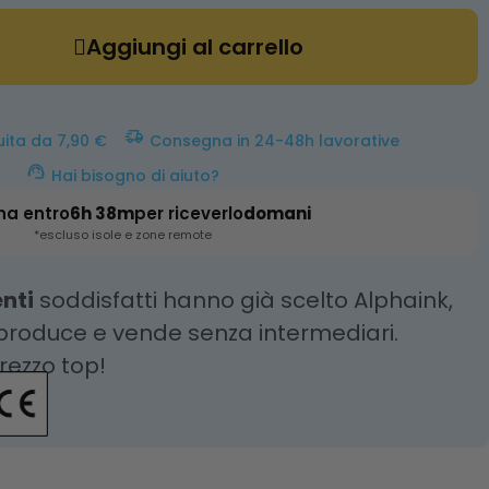
Aggiungi al carrello
uita da 7,90 €
Consegna in 24-48h lavorative
Hai bisogno di aiuto?
na entro
6h 38m
per riceverlo
domani
*escluso isole e zone remote
enti
soddisfatti hanno già scelto Alphaink,
 produce e vende senza intermediari.
prezzo top!