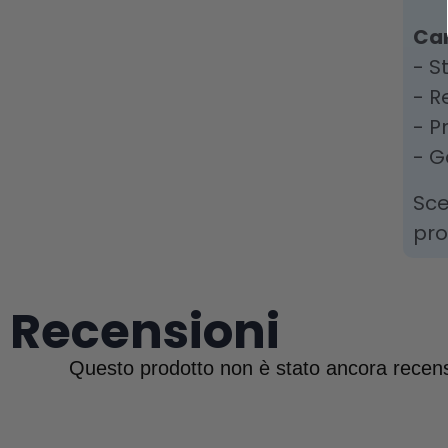
Car
- S
- R
- P
- G
Sce
pro
Recensioni