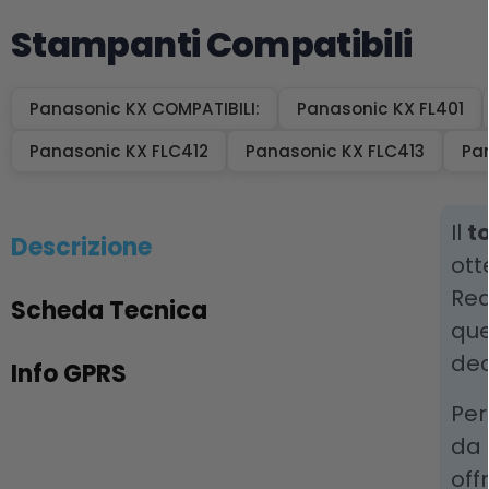
Stampanti Compatibili
Panasonic KX COMPATIBILI:
Panasonic KX FL401
Panasonic KX FLC412
Panasonic KX FLC413
Pa
Il
t
Descrizione
ott
Rea
Scheda Tecnica
que
dec
Info GPRS
Per
da 
off