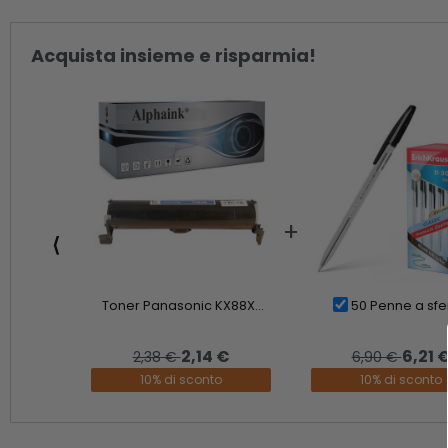
Acquista insieme e risparmia!
⟨
Toner Panasonic KX88X...
50 Penne a sfer
2,14 €
6,21 
2,38 €
6,90 €
10% di sconto
10% di sconto