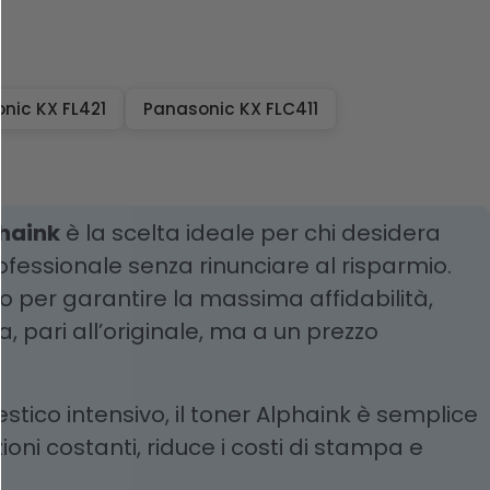
nic KX FL421
Panasonic KX FLC411
haink
è la scelta ideale per chi desidera
ofessionale senza rinunciare al risparmio.
to per garantire la massima affidabilità,
 pari all’originale, ma a un prezzo
estico intensivo, il toner Alphaink è semplice
ioni costanti, riduce i costi di stampa e