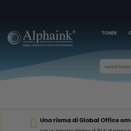
TONER
Una risma di Global Office om
con un importo minimo di 30 € di spesa su