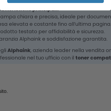
atteristiche principali:
tampa chiara e precisa, ideale per documenti
esa elevata e costante fino all’ultima pagina
rodotto testato per affidabilità e sicurezza.
aranzia Alphaink e soddisfazione garantita.
gli
Alphaink
, azienda leader nella vendita on
fessionale nel tuo ufficio con il
toner compat