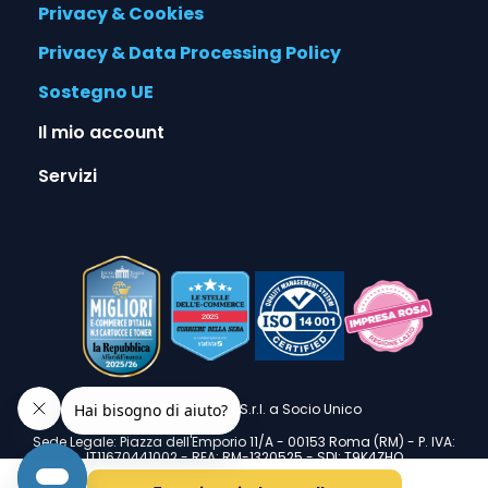
Privacy & Cookies
Privacy & Data Processing Policy
Sostegno UE
Il mio account
Servizi
© 2026 Alphaink S.r.l. a Socio Unico
Sede Legale: Piazza dell'Emporio 11/A - 00153 Roma (RM) - P. IVA:
IT11670441002 - REA: RM-1320525 - SDI: T9K4ZHO