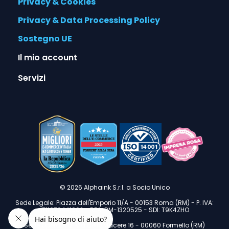
Privacy & Cookies
Privacy & Data Processing Policy
Sostegno UE
Il mio account
Servizi
© 2026 Alphaink S.r.l. a Socio Unico
Sede Legale: Piazza dell'Emporio 11/A - 00153 Roma (RM) - P. IVA:
IT11670441002 - REA: RM-1320525 - SDI: T9K4ZHO
Sede Operativa: Via delle Macere 16 - 00060 Formello (RM)