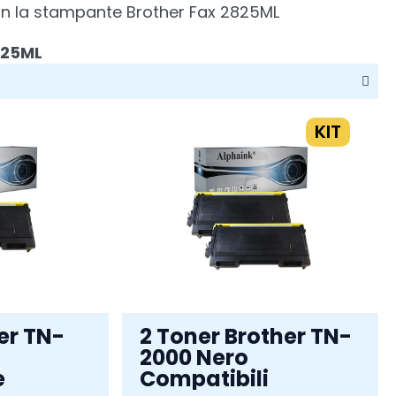
 con la stampante Brother Fax 2825ML
825ML
KIT
er TN-
2 Toner Brother TN-
2000 Nero
e
Compatibili