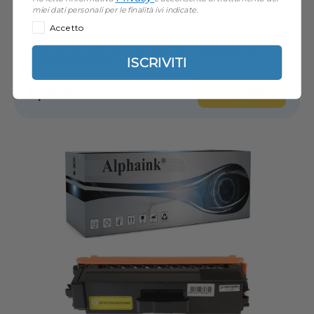
miei dati personali per le finalità ivi indicate.
Accetto
Toner Brother TN-325M magenta
Compatibile
ISCRIVITI
Acquista
6,88 €