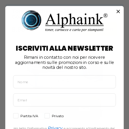
Toner Brother TN-325C Ciano
Compatibile
Acquista
6,88 €
ISCRIVITI ALLA NEWSLETTER
Rimani in contatto con noi per ricevere
aggiornamenti sulle promozioni in corso e sulle
novità del nostro sito.
Partita IVA
Privato
Privacy
Ho letto l'informativa
e acconsento al trattamento dei