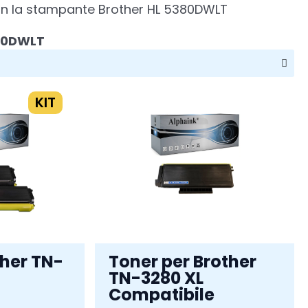
i con la stampante Brother HL 5380DWLT
380DWLT
KIT
ther TN-
Toner per Brother
TN-3280 XL
Compatibile