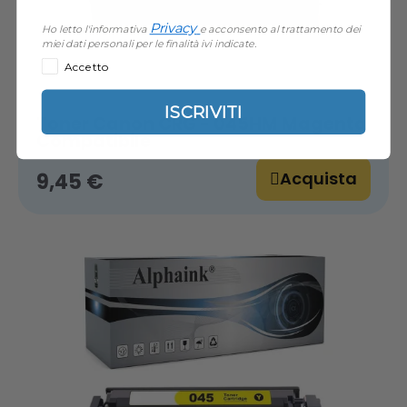
Privacy
Ho letto l'informativa
e acconsento al trattamento dei
miei dati personali per le finalità ivi indicate.
Accetto
ISCRIVITI
Toner Canon CRG - 045HM Magenta
Compatibile
Acquista
9,45 €