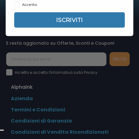
Accetto
ISCRIVITI
Iscriviti alla Newsletter
E resta aggiornato su Offerte, Sconti e Coupon!
INVIA
Accettazione Privacy Policy
Ho letto e accetto l'Informativa sulla Privacy
Alphaink
Azienda
Termini e Condizioni
Condizioni di Garanzia
Condizioni di Vendita Ricondizionati