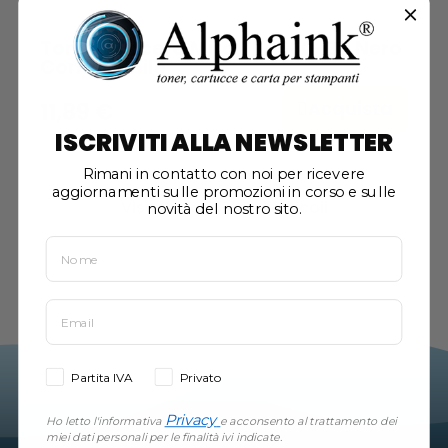
Toner Kyocera Mita TK-560-BK Nero
Compatibile
Acquista
11,89 €
ISCRIVITI ALLA NEWSLETTER
Rimani in contatto con noi per ricevere
aggiornamenti sulle promozioni in corso e sulle
Visualizzati 1-1 su 1 articoli
novità del nostro sito.
Partita IVA
Privato
Privacy
Ho letto l'informativa
e acconsento al trattamento dei
miei dati personali per le finalità ivi indicate.