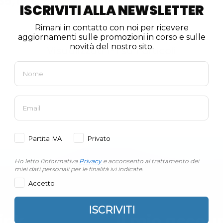
35,14 €
Acquista
ISCRIVITI ALLA NEWSLETTER
Rimani in contatto con noi per ricevere
aggiornamenti sulle promozioni in corso e sulle
novità del nostro sito.
Visualizzati 1-1 su 1 articoli
Partita IVA
Privato
Ho letto l'informativa
Privacy
e acconsento al trattamento dei
miei dati personali per le finalità ivi indicate.
Accetto
ISCRIVITI
ink
Il mio accou