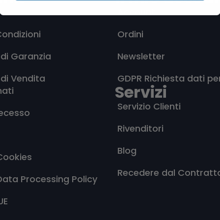
Account
Condizioni
Ordini
 di Garanzia
Newsletter
 di Vendita
GDPR Richiesta dati pe
Servizi
nati
Servizio Clienti
Recesso
Rivenditori
Blog
Cookies
Recedere dal Contratt
Data Processing Policy
UE