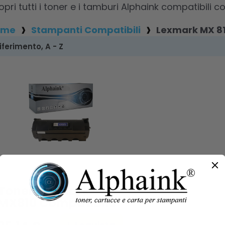
opri tutti i toner e i tamburi Alphaink compatibili
ome
Stampanti Compatibili
Lexmark MX 8
Toner Lexmark
MX810 Compatibile