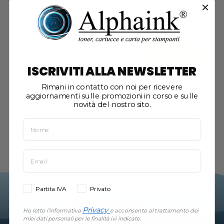
Toner Ricoh Aficio Nero SP3500
Compatibile
Acquista
13,50 €
ISCRIVITI ALLA NEWSLETTER
Rimani in contatto con noi per ricevere
aggiornamenti sulle promozioni in corso e sulle
Visualizzati 1-1 su 1 articoli
novità del nostro sito.
Partita IVA
Privato
Privacy
Ho letto l'informativa
e acconsento al trattamento dei
miei dati personali per le finalità ivi indicate.