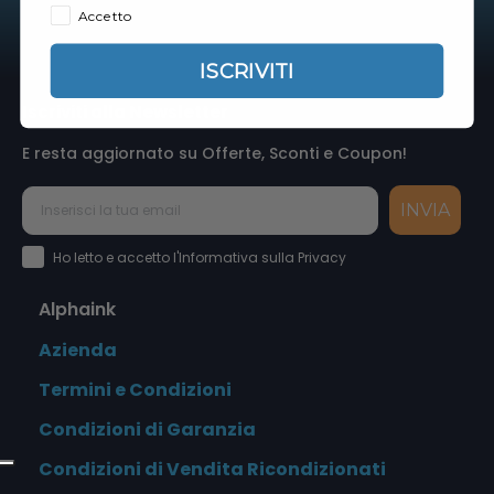
Accetto
ISCRIVITI
Iscriviti alla Newsletter
E resta aggiornato su Offerte, Sconti e Coupon!
INVIA
Accettazione Privacy Policy
Ho letto e accetto l'Informativa sulla Privacy
Alphaink
Azienda
Termini e Condizioni
Condizioni di Garanzia
Condizioni di Vendita Ricondizionati