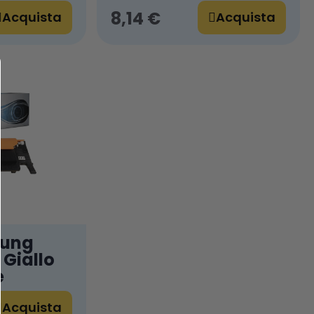
8,14 €
Acquista
Acquista
sung
Giallo
e
Acquista