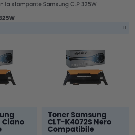
li con la stampante Samsung CLP 325W
 325W
sung
Toner Samsung
 Ciano
CLT-K4072S Nero
e
Compatibile