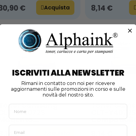
30,90 €
8,14 €
Acquista
ISCRIVITI ALLA NEWSLETTER
Rimani in contatto con noi per ricevere
aggiornamenti sulle promozioni in corso e sulle
novità del nostro sito.
Toner Samsung
Toner Sam
CLT-M4072S
CLT-Y4072S 
Magenta
Compatibil
Compatibile
8,14 €
8,14 €
Acquista