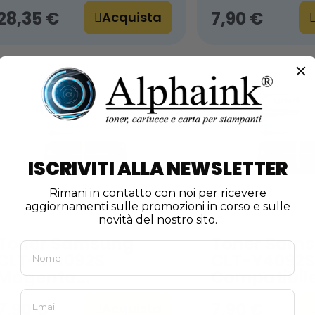
28,35 €
7,90 €
Acquista
ISCRIVITI ALLA NEWSLETTER
Rimani in contatto con noi per ricevere
aggiornamenti sulle promozioni in corso e sulle
novità del nostro sito.
Toner Samsung
Toner Sam
CLT-M4092S
CLT-Y4092S 
Magenta
Compatibil
Compatibile
7,90 €
7,90 €
Acquista