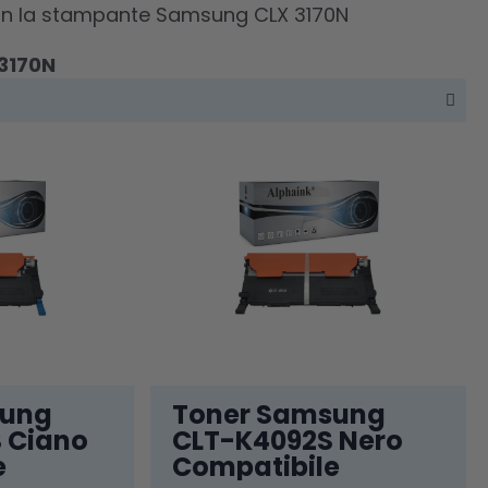
i con la stampante Samsung CLX 3170N
3170N
sung
Toner Samsung
 Ciano
CLT-K4092S Nero
e
Compatibile