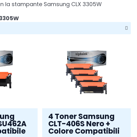
li con la stampante Samsung CLX 3305W
 3305W
sung
4 Toner Samsung
SU462A
CLT-406S Nero +
atibile
Colore Compatibili