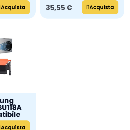
35,55 €
Acquista
Acquista
sung
SU118A
tibile
Acquista