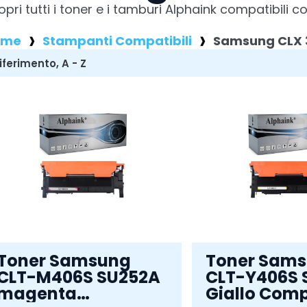
opri tutti i toner e i tamburi Alphaink compatibi
ome
Stampanti Compatibili
Samsung CLX
Toner Samsung
Toner Sam
CLT-M406S SU252A
CLT-Y406S 
magenta
Giallo Comp