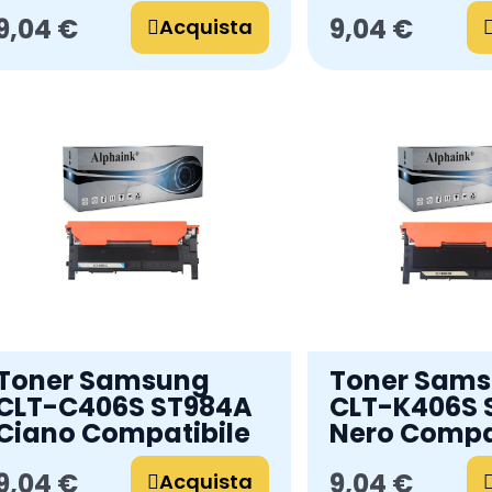
Compatibile
9,04 €
9,04 €
Acquista
Toner Samsung
Toner Sam
CLT-C406S ST984A
CLT-K406S 
Ciano Compatibile
Nero Compa
9,04 €
9,04 €
Acquista