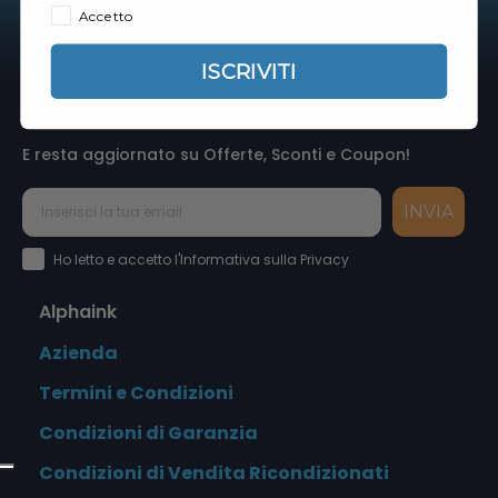
Accetto
ISCRIVITI
Iscriviti alla Newsletter
E resta aggiornato su Offerte, Sconti e Coupon!
INVIA
Accettazione Privacy Policy
Ho letto e accetto l'Informativa sulla Privacy
Alphaink
Azienda
Termini e Condizioni
Condizioni di Garanzia
Condizioni di Vendita Ricondizionati