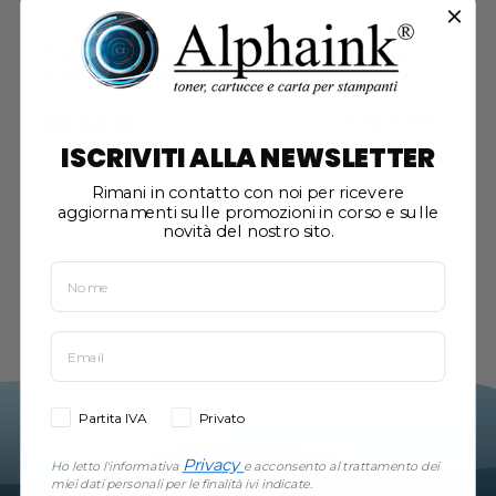
Toner Samsung ML-D3050B Nero
Compatibile
Acquista
10,84 €
ISCRIVITI ALLA NEWSLETTER
Rimani in contatto con noi per ricevere
aggiornamenti sulle promozioni in corso e sulle
Visualizzati 1-1 su 1 articoli
novità del nostro sito.
Partita IVA
Privato
Privacy
Ho letto l'informativa
e acconsento al trattamento dei
miei dati personali per le finalità ivi indicate.