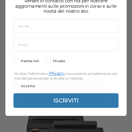
Rimani in contatto con noi per ricevere
aggiornamenti sulle promozioni in corso e sulle
novità del nostro sito.
Toner Samsung MLT-D205L SU963A
Nero Compatibile
Acquista
17,90 €
Partita IVA
Privato
KIT
Privacy
Ho letto l'informativa
e acconsento al trattamento dei
miei dati personali per le finalità ivi indicate.
Accetto
ISCRIVITI