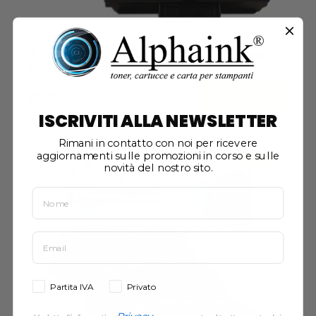
2 Toner Samsung MLT-D103L Nero
Compatibili
Acquista
15,90 €
ISCRIVITI ALLA NEWSLETTER
Rimani in contatto con noi per ricevere
aggiornamenti sulle promozioni in corso e sulle
KIT
novità del nostro sito.
Partita IVA
Privato