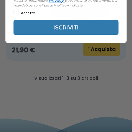
Privacy
Ho letto l'informativa
e acconsento al trattamento dei
miei dati personali per le finalità ivi indicate.
Accetto
ISCRIVITI
3 Toner Samsung MLT-D103L Nero
Compatibili
Acquista
21,90 €
Visualizzati 1-3 su 3 articoli