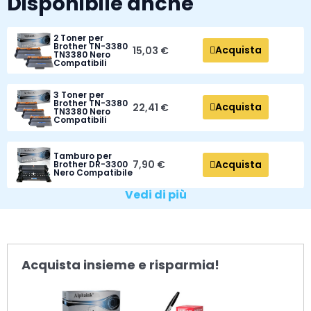
Disponibile anche
2 Toner per
Brother TN-3380
Acquista
15,03 €
TN3380 Nero
Compatibili
3 Toner per
Brother TN-3380
Acquista
22,41 €
TN3380 Nero
Compatibili
Tamburo per
Acquista
7,90 €
Brother DR-3300
Nero Compatibile
Vedi di più
Acquista insieme e risparmia!