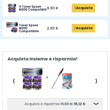
4 Toner Epson
Acquista
9,90 €
M200 Compatibili
Toner Epson
Acquista
2,90 €
M200
Compatibile
Acquista insieme e risparmia!
⟨
⟩
Acquista e risparmia
16,80 €
15,12 €