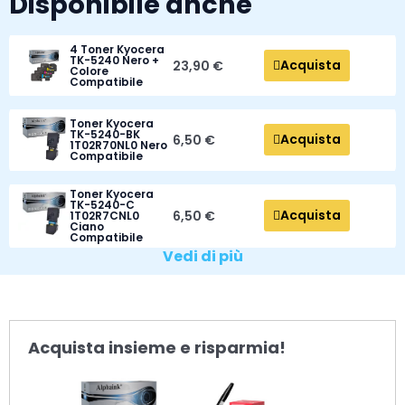
Disponibile anche
4 Toner Kyocera
TK-5240 Nero +
Acquista
23,90 €
Colore
Compatibile
Toner Kyocera
TK-5240-BK
Acquista
6,50 €
1T02R70NL0 Nero
Compatibile
Toner Kyocera
TK-5240-C
Acquista
6,50 €
1T02R7CNL0
Ciano
Compatibile
Vedi di più
Acquista insieme e risparmia!