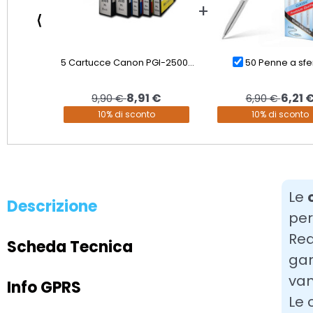
⟨
5 Cartucce Canon PGI-2500...
50 Penne a sfer
8,91 €
6,21 
9,90 €
6,90 €
10% di sconto
10% di sconto
Le
Descrizione
per
Rea
Scheda Tecnica
gar
van
Info GPRS
Le 