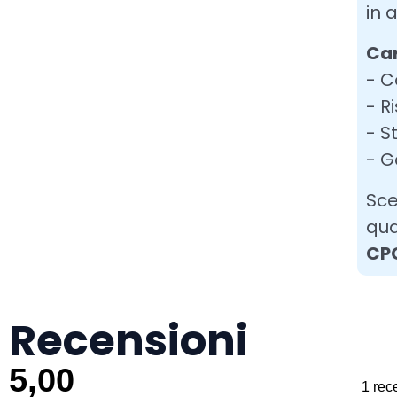
in 
Car
- C
- R
- S
- G
Sce
qua
CP
Recensioni