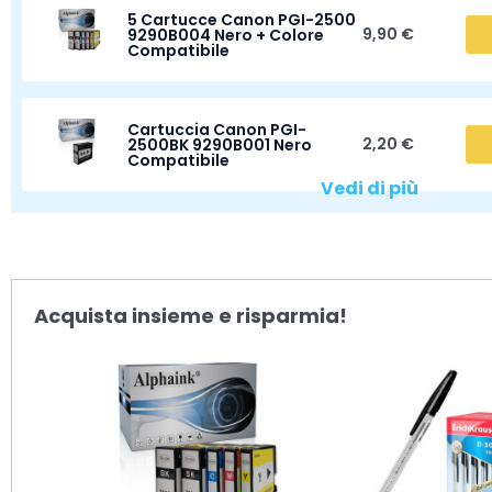
5 Cartucce Canon PGI-2500
9,90 €
9290B004 Nero + Colore
Compatibile
Cartuccia Canon PGI-
2,20 €
2500BK 9290B001 Nero
Compatibile
Vedi di più
Acquista insieme e risparmia!