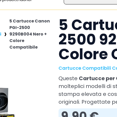
5 Cartu
5 Cartucce Canon
PGI-2500
2500 92
i
9290B004 Nero +
Colore
Colore 
Compatibile
Cartucce Compatibili 
Queste
Cartucce per
molteplici modelli di
stampa elevata e cost
originali. Progettate pe
9,90 €