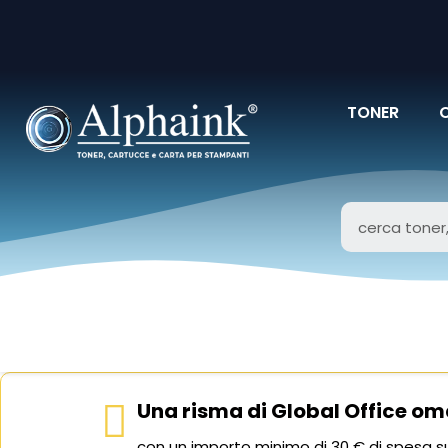
TONER
Una risma di Global Office om
con un importo minimo di 30 € di spesa su