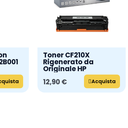
on
Toner CF210X
2B001
Rigenerato da
Originale HP
12,90 €
cquista
Acquista