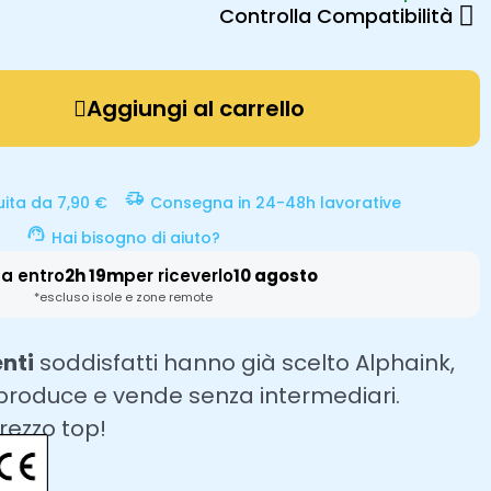
Controlla Compatibilità
Aggiungi al carrello
uita da 7,90 €
Consegna in 24-48h lavorative
Hai bisogno di aiuto?
a entro
2h 19m
per riceverlo
10 agosto
*escluso isole e zone remote
enti
soddisfatti hanno già scelto Alphaink,
 produce e vende senza intermediari.
prezzo top!