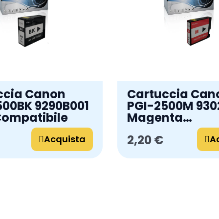
ccia Canon
Cartuccia Can
500BK 9290B001
PGI-2500M 930
Compatibile
Magenta
Compatibile
2,20 €
Acquista
A