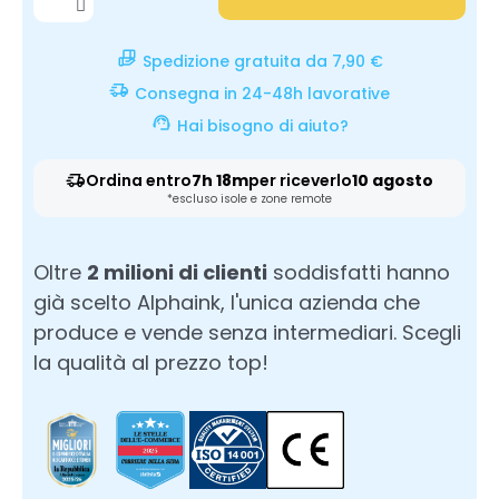
Spedizione gratuita da 7,90 €
Consegna in 24-48h lavorative
Hai bisogno di aiuto?
Ordina entro
7h 18m
per riceverlo
10 agosto
*escluso isole e zone remote
Oltre
2 milioni di clienti
soddisfatti hanno
già scelto Alphaink, l'unica azienda che
produce e vende senza intermediari. Scegli
la qualità al prezzo top!