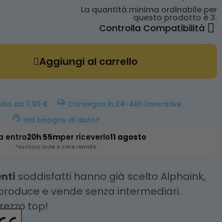
La quantità minima ordinabile per
questo prodotto è 3.
Controlla Compatibilità
Aggiungi al carrello
uita da 7,90 €
Consegna in 24-48h lavorative
Hai bisogno di aiuto?
a entro
20h 55m
per riceverlo
11 agosto
*escluso isole e zone remote
enti
soddisfatti hanno già scelto Alphaink,
 produce e vende senza intermediari.
prezzo top!