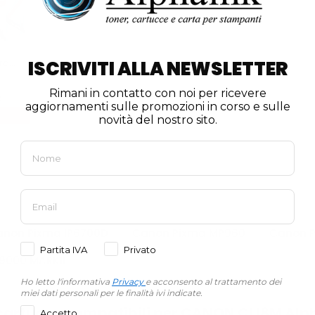
ISCRIVITI ALLA NEWSLETTER
a...
Rimani in contatto con noi per ricevere
€
aggiornamenti sulle promozioni in corso e sulle
novità del nostro sito.
anon Pixma IP6700D
Canon Pixma MP960
Canon 
Partita IVA
Privato
9000 MARKII
Ho letto l'informativa
Privacy
e acconsento al trattamento dei
miei dati personali per le finalità ivi indicate.
cartucce compatibili per CANON CLI8M Alp
Accetto