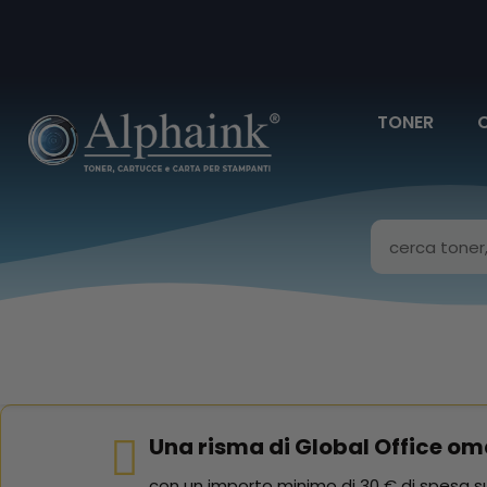
TONER
Una risma di Global Office om
con un importo minimo di 30 € di spesa su