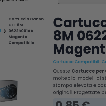
Cartucc
Cartuccia Canon
CLI-8M
8M 062
i
0622B001AA
Magenta
Magent
Compatibile
Cartucce Compatibili 
Queste
Cartucce per
molteplici modelli di
stampa elevata e cost
originali. Progettate pe
0,85 €