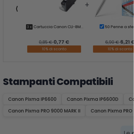
⟨
3 x
Cartuccia Canon CLI-8M...
50 Penne a sfer
0,77 €
6,21 
0,85 €
6,90 €
10% di sconto
10% di sconto
Stampanti Compatibili
Canon Pixma IP6600
Canon Pixma IP6600D
C
Canon Pixma PRO 9000 MARK II
Canon Pixma PRO 
Le