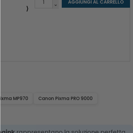
AGGIUNGI AL CARRELLO
⟩
Pixma MP970
Canon Pixma PRO 9000
haink
rappresentano la soluzione perfetta