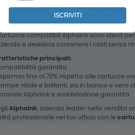
 chi cerca un equilibrio tra
qualità di stampa,
ISCRIVITI
eriali di alta qualità e sottoposte a rigoros
stazioni paragonabili alle cartucce original
cartucce compatibili Alphaink sono ideali per c
azienda e desidera contenere i costi senza rin
atteristiche principali:
ompatibilità garantita
isparmio fino al 70% rispetto alle cartucce ori
tampe nitide e brillanti, sia in bianco e nero c
aranzia Alphaink e soddisfazione garantita
gli
Alphaink
, azienda leader nella vendita on
lità professionale nel tuo ufficio con le
cartu