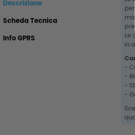
Descrizione
per
mat
Scheda Tecnica
pre
Le 
Info GPRS
in 
Car
- C
- R
- S
- G
Sce
qua