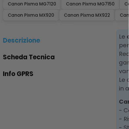
Canon Pixma MG7120
Canon Pixma MG7150
C
Canon Pixma MX920
Canon Pixma MX922
Can
Le
Descrizione
per
Rea
Scheda Tecnica
gar
van
Info GPRS
Le 
in 
Car
- C
- R
- S