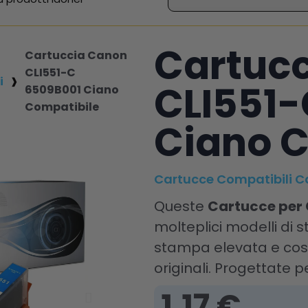
Cartuc
Cartuccia Canon
CLI551-C
i
CLI551-
6509B001 Ciano
Compatibile
Ciano C
Cartucce Compatibili 
Queste
Cartucce per
molteplici modelli di
stampa elevata e cost
originali. Progettate pe
1,17 €