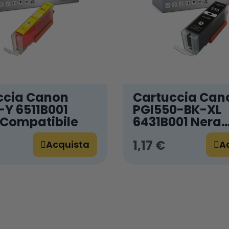
ccia Canon
Cartuccia Can
-Y 6511B001
PGI550-BK-XL
 Compatibile
6431B001 Nera
Compatibile
1,17 €
Acquista
A