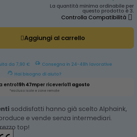
La quantità minima ordinabile per
questo prodotto è 3.
Controlla Compatibilità
Aggiungi al carrello
uita da 7,90 €
Consegna in 24-48h lavorative
Hai bisogno di aiuto?
a entro
19h 47m
per riceverlo
11 agosto
*escluso isole e zone remote
enti
soddisfatti hanno già scelto Alphaink,
 produce e vende senza intermediari.
prezzo top!