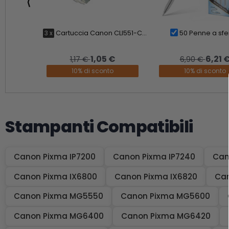
⟨
3 x
Cartuccia Canon CLI551-C...
50 Penne a sfer
1,05 €
6,21 
1,17 €
6,90 €
10% di sconto
10% di sconto
Stampanti Compatibili
Canon Pixma IP7200
Canon Pixma IP7240
Can
Canon Pixma IX6800
Canon Pixma IX6820
Can
Canon Pixma MG5550
Canon Pixma MG5600
Canon Pixma MG6400
Canon Pixma MG6420