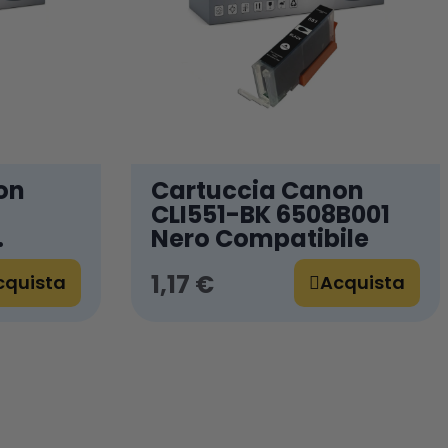
on
Cartuccia Canon
CLI551-BK 6508B001
Nero Compatibile
1,17 €
cquista
Acquista