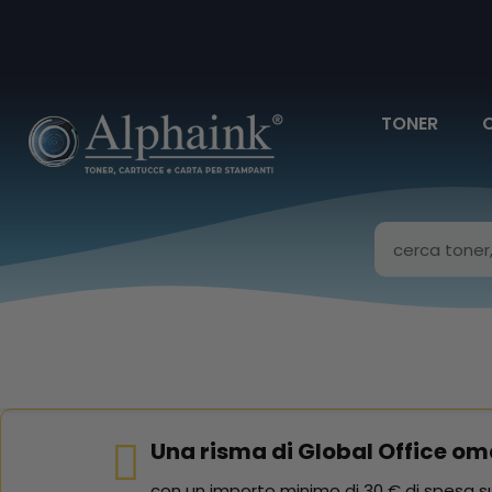
TONER
Una risma di Global Office om
con un importo minimo di 30 € di spesa su