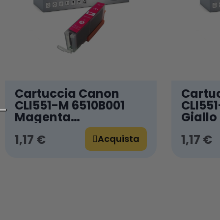
Cartuccia Canon
Cartu
CLI551-M 6510B001
CLI551
Magenta
Giallo
Compatibile
1,17 €
1,17 €
Acquista