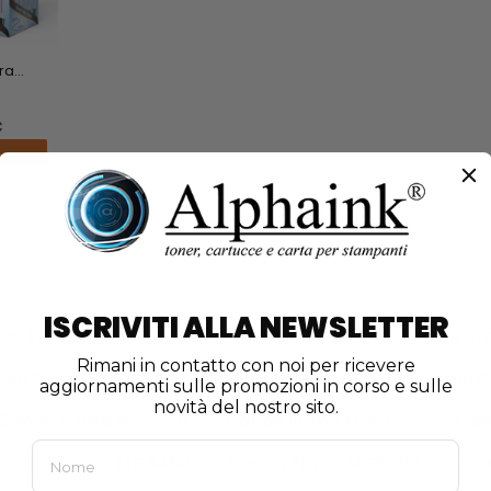
a...
€
ISCRIVITI ALLA NEWSLETTER
on Pixma IP7250
Canon Pixma IP8700
Canon Pixm
Rimani in contatto con noi per ricevere
on Pixma IX6850
Canon Pixma MG5400
Canon P
aggiornamenti sulle promozioni in corso e sulle
novità del nostro sito.
Canon Pixma MG5650
Canon Pixma MG5655
Can
Canon Pixma MG6450
Canon Pixma MG6600
Can