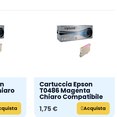
on
Cartuccia Epson
hiaro
T0486 Magenta
Chiaro Compatibile
1,75 €
cquista
Acquista