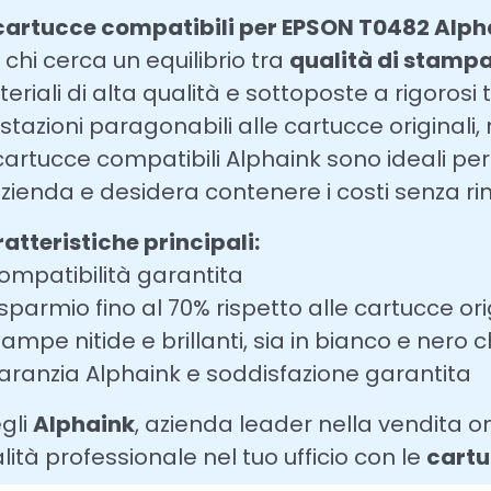
cartucce compatibili per EPSON T0482 Alph
 chi cerca un equilibrio tra
qualità di stampa,
eriali di alta qualità e sottoposte a rigoros
stazioni paragonabili alle cartucce original
cartucce compatibili Alphaink sono ideali per c
azienda e desidera contenere i costi senza rin
atteristiche principali:
ompatibilità garantita
isparmio fino al 70% rispetto alle cartucce ori
tampe nitide e brillanti, sia in bianco e nero c
aranzia Alphaink e soddisfazione garantita
gli
Alphaink
, azienda leader nella vendita on
lità professionale nel tuo ufficio con le
cartu