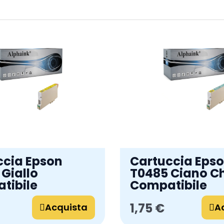
ccia Epson
Cartuccia Eps
Giallo
T0485 Ciano C
tibile
Compatibile
1,75 €
Acquista
A