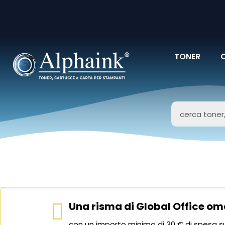
TONER
Una risma di Global Office om
con un importo minimo di 30 € di spesa su