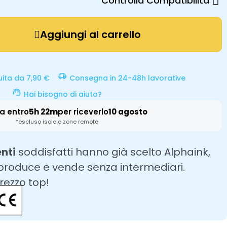
Controlla Compatibilità
Aggiungi al carrello
uita da 7,90 €
Consegna in 24-48h lavorative
Hai bisogno di aiuto?
a entro
5h 22m
per riceverlo
10 agosto
*escluso isole e zone remote
enti
soddisfatti hanno già scelto Alphaink,
 produce e vende senza intermediari.
prezzo top!