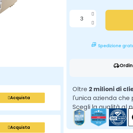
Spedizione grat
Ordin
Oltre
2 milioni di cli
l'unica azienda che
Acquista
Scegli la qualità al 
Acquista