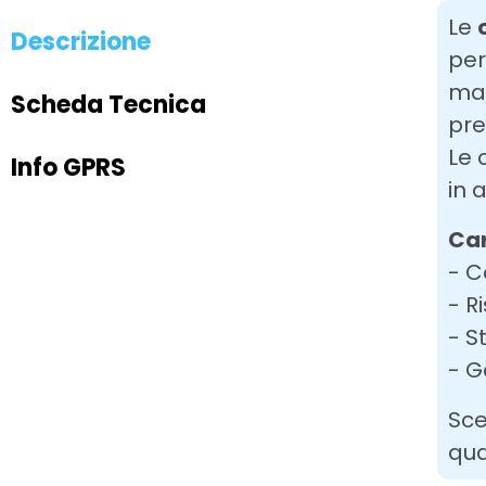
Le
Descrizione
per
mat
Scheda Tecnica
pre
Le 
Info GPRS
in 
Car
- C
- R
- S
- G
Sce
qua