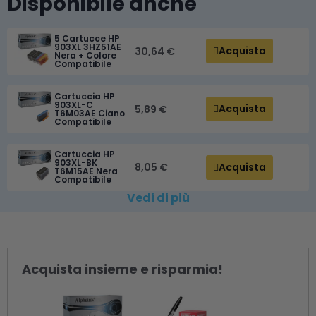
Disponibile anche
5 Cartucce HP
903XL 3HZ51AE
Acquista
30,64 €
Nera + Colore
Compatibile
Cartuccia HP
903XL-C
Acquista
5,89 €
T6M03AE Ciano
Compatibile
Cartuccia HP
903XL-BK
Acquista
8,05 €
T6M15AE Nera
Compatibile
Vedi di più
Acquista insieme e risparmia!