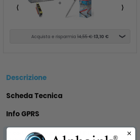
⟨
⟩
Acquista e risparmia
14,55 €
13,10 €
Descrizione
Scheda Tecnica
Info GPRS
Le
cartucce compatibili per HP H912XLY