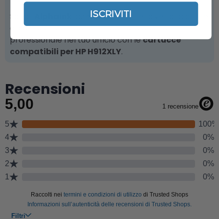
ISCRIVITI
Scegli
Alphaink
, azienda leader nella vendita online
di cartucce compatibili, e porta la qualità
professionale nel tuo ufficio con le
cartucce
compatibili per HP H912XLY
.
Recensioni