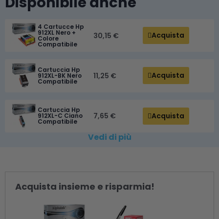
Disponibile anche
4 Cartucce Hp
912XL Nero +
Acquista
30,15 €
Colore
Compatibile
Cartuccia Hp
Acquista
11,25 €
912XL-BK Nero
Compatibile
Cartuccia Hp
Acquista
7,65 €
912XL-C Ciano
Compatibile
Vedi di più
Acquista insieme e risparmia!