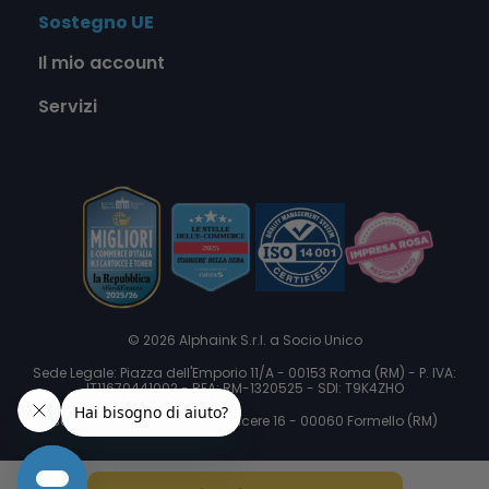
Sostegno UE
Il mio account
Servizi
© 2026 Alphaink S.r.l. a Socio Unico
Sede Legale: Piazza dell'Emporio 11/A - 00153 Roma (RM) - P. IVA:
IT11670441002 - REA: RM-1320525 - SDI: T9K4ZHO
Sede Operativa: Via delle Macere 16 - 00060 Formello (RM)