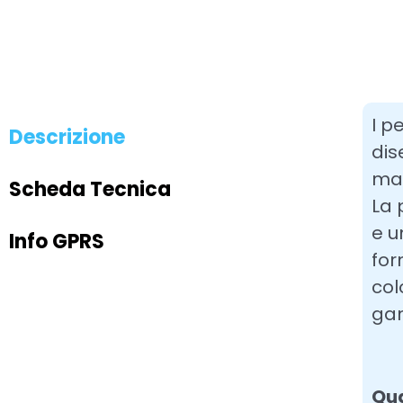
I p
Descrizione
dis
mag
Scheda Tecnica
La 
e u
Info GPRS
for
col
gan
Qua