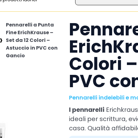
Pennare
Pennarelli a Punta
Fine ErichKrause –
ErichKr
Set da 12 Colori –
Astuccio in PVC con
Colori –
Gancio
PVC co
Pennarelli indelebili e m
I pennarelli
Erichkrause
ideali per scrittura, ev
casa. Qualità affidabi