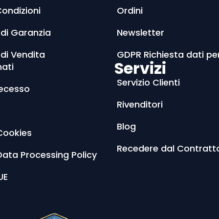
Condizioni
Ordini
 di Garanzia
Newsletter
 di Vendita
GDPR Richiesta dati pe
Servizi
nati
Servizio Clienti
Recesso
Rivenditori
Blog
Cookies
Recedere dal Contratt
Data Processing Policy
UE