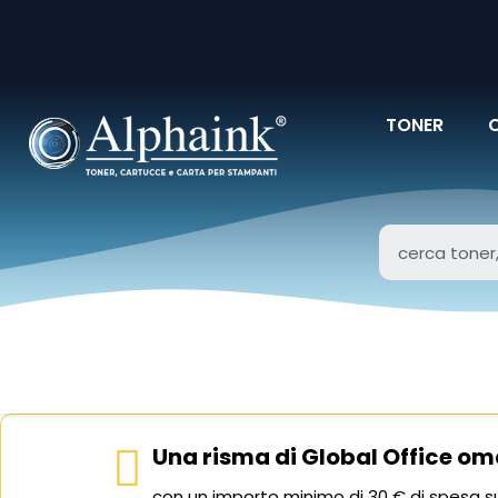
TONER
Una risma di Global Office om
con un importo minimo di 30 € di spesa su