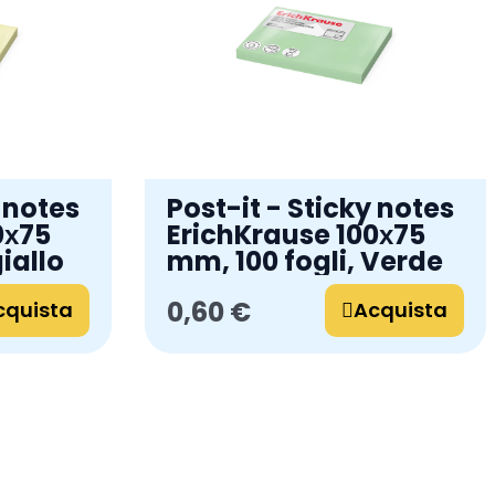
y notes
Post-it - Sticky notes
0х75
ErichKrause 100х75
iallo
mm, 100 fogli, Verde
0,60 €
cquista
Acquista