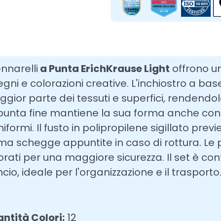
ennarelli
a Punta ErichKrause Light
offrono un
egni e colorazioni creative.
L'inchiostro a bas
gior parte dei tessuti e superfici, rendendol
punta fine mantiene la sua forma anche con u
niformi.
Il fusto in polipropilene sigillato prev
ma schegge appuntite in caso di rottura.
Le 
orati per una maggiore sicurezza.
Il set è co
cio, ideale per l'organizzazione e il trasporto
ntità Colori:
12