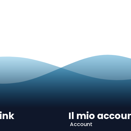
ink
Il mio accou
Account