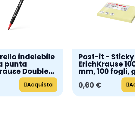
ello indelebile
Post-it - Stick
a punta
ErichKrause 10
Krause Double
mm, 100 fogli, g
colore
0,60 €
stro: Rosso
Acquista
A