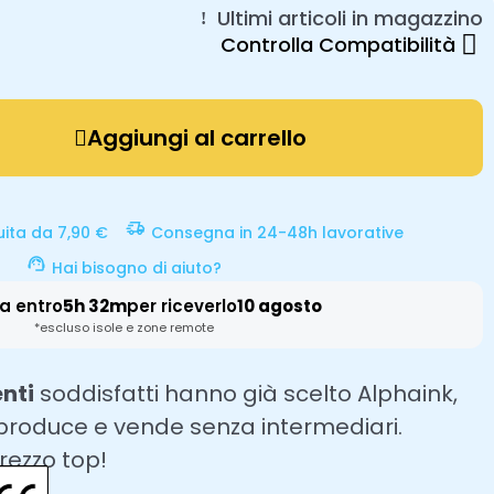
Ultimi articoli in magazzino
Controlla Compatibilità
Aggiungi al carrello
uita da 7,90 €
Consegna in 24-48h lavorative
Hai bisogno di aiuto?
a entro
5h 32m
per riceverlo
10 agosto
*escluso isole e zone remote
enti
soddisfatti hanno già scelto Alphaink,
 produce e vende senza intermediari.
prezzo top!