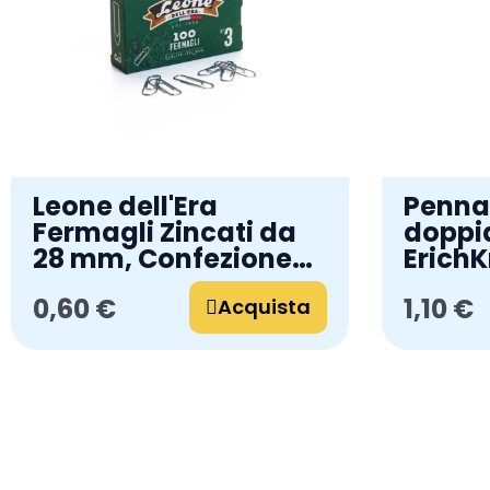
Leone dell'Era
Pennar
Fermagli Zincati da
doppi
28 mm, Confezione
Erich
da 100 Pezzi
P-80, 
0,60 €
1,10 €
Acquista
inchio