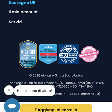
Sostegno UE
Il mio account
Servizi
© 2026 Alphaink S.r.l. a Socio Unico
Sede Legale: Piazza dell'Emporio 11/A - 00153 Roma (RM) - P. IVA:
IT11670441002 - REA: RM-1320525 - SDI: T9K4ZHO
Sede Operativa: Via delle Macere 16 - 00060 Formello (RM)
Aggiungi al carrello