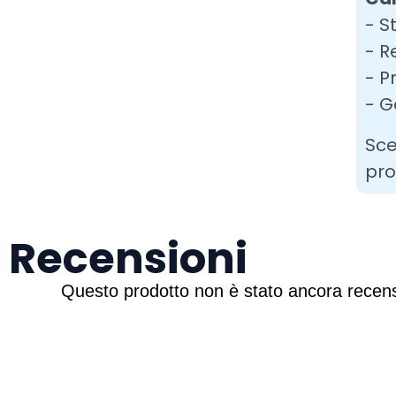
- S
- R
- P
- G
Sce
pro
Recensioni