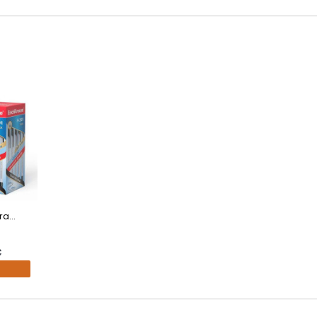
a...
€