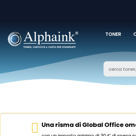
TONER
Una risma di Global Office om
con un importo minimo di 30 € di spesa su