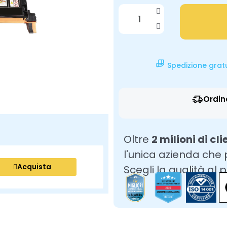
Spedizione grat
Ordin
Oltre
2 milioni di cli
l'unica azienda che
Acquista
Scegli la qualità al 