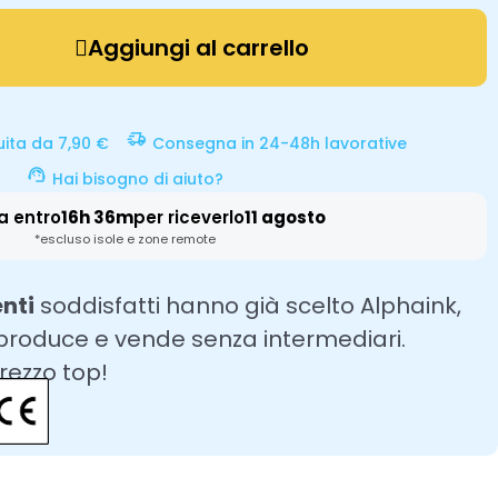
Aggiungi al carrello
uita da 7,90 €
Consegna in 24-48h lavorative
Hai bisogno di aiuto?
a entro
16h 36m
per riceverlo
11 agosto
*escluso isole e zone remote
enti
soddisfatti hanno già scelto Alphaink,
 produce e vende senza intermediari.
prezzo top!