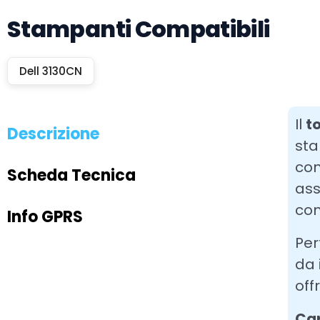
Stampanti Compatibili
Dell 3130CN
Il
t
Descrizione
sta
con
Scheda Tecnica
ass
con
Info GPRS
Per
da 
off
Car