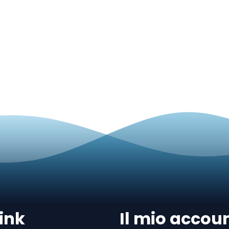
ink
Il mio accou