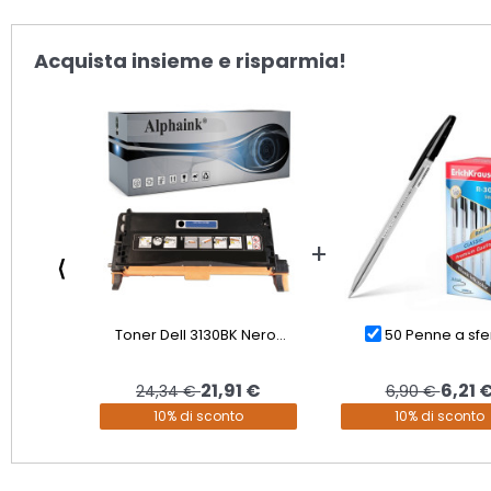
Acquista insieme e risparmia!
⟨
Toner Dell 3130BK Nero...
50 Penne a sfer
21,91 €
6,21 
24,34 €
6,90 €
10% di sconto
10% di sconto