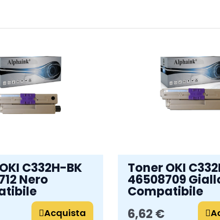
 OKI C332H-BK
Toner OKI C33
712 Nero
46508709 Giall
tibile
Compatibile
6,62 €
Acquista
A