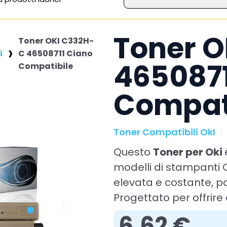
Toner 
Toner OKI C332H-
i
C 46508711 Ciano
4650871
Compatibile
Compat
Toner Compatibili OkI
Questo
Toner per Oki
modelli di stampanti 
elevata e costante, pa
Progettato per offrire 
6,62 €