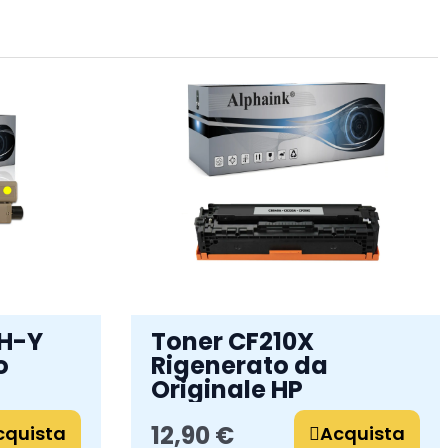
2H-Y
Toner CF210X
o
Rigenerato da
Originale HP
12,90 €
cquista
Acquista