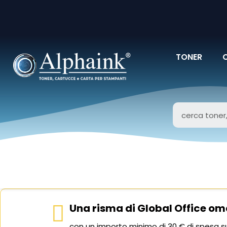
TONER
Una risma di Global Office om
con un importo minimo di 30 € di spesa su