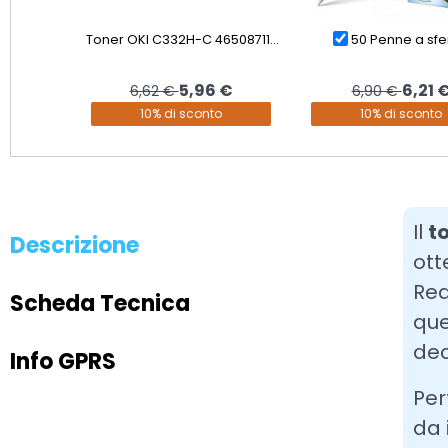
Toner OKI C332H-C 46508711...
50 Penne a sfer
5,96 €
6,21 
6,62 €
6,90 €
10% di sconto
10% di sconto
Il
t
Descrizione
ott
Rea
Scheda Tecnica
que
dec
Info GPRS
Per
da 