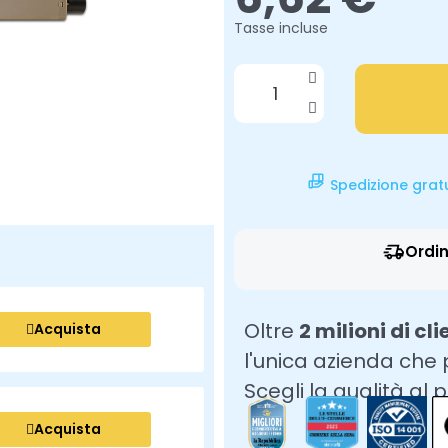
Tasse incluse
Spedizione grat
Ordin
Oltre
2 milioni di cli
Acquista
l'unica azienda che
Scegli la qualità al 
Acquista