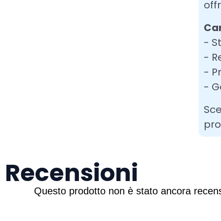
off
Car
- S
- R
- P
- G
Sce
pro
Recensioni