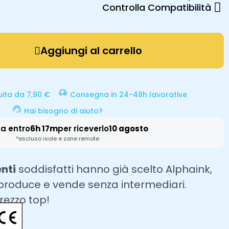
Controlla Compatibilità
Aggiungi al carrello
uita da 7,90 €
Consegna in 24-48h lavorative
Hai bisogno di aiuto?
a entro
6h 17m
per riceverlo
10 agosto
*escluso isole e zone remote
enti
soddisfatti hanno già scelto Alphaink,
 produce e vende senza intermediari.
prezzo top!